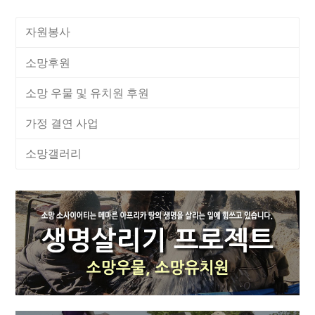
자원봉사
소망후원
소망 우물 및 유치원 후원
가정 결연 사업
소망갤러리