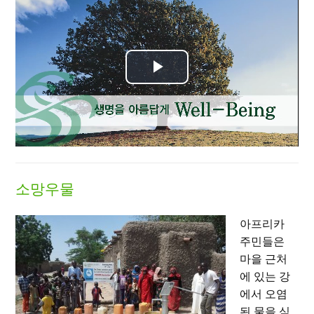
Play
Video
소망우물
아프리카
주민들은
마을 근처
에 있는 강
에서 오염
된 물을 식