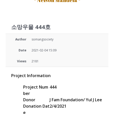
소망우물 444호
Author
somangsociety
Date
2021-02-04 15:09
Views
2181
Project Information
Project Num
444
ber
Donor
J Fam Foundation/ Yul J Lee
Donation Dat
2/4/2021
e