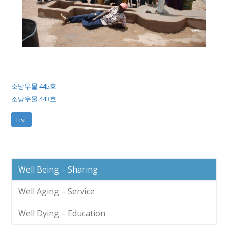
소망우물 445호
소망우물 443호
List
Well Being – Sharing
Well Aging – Service
Well Dying – Education