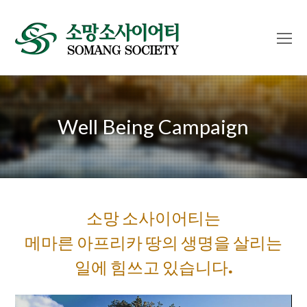
O
Mo
M
Well Being Campaign
소망 소사이어티는
메마른 아프리카 땅의 생명을 살리는
일에 힘쓰고 있습니다.