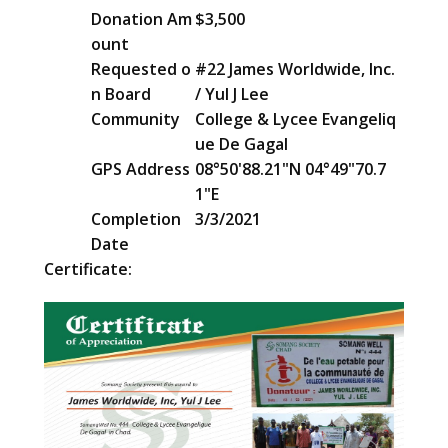
Donation Am
$3,500
ount
Requested o
#22 James Worldwide, Inc.
n Board
/ Yul J Lee
Community
College & Lycee Evangeliq
ue De Gagal
GPS Address
08°50'88.21"N 04°49"70.7
1"E
Completion
3/3/2021
Date
Certificate: