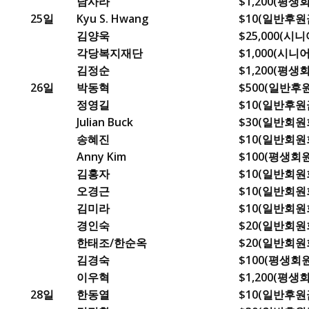
남사라
$1,200(평생
25일
Kyu S. Hwang
$10(일반후원
김양욱
$25,000(
각당복지재단
$1,000(시
김정순
$1,200(평생
26일
박동혁
$500(일반후
정영길
$10(일반후원금
Julian Buck
$30(일반회원회
송혜진
$10(일반회원회
Anny Kim
$100(평생회원
김홍자
$10(일반회원회
오경근
$10(일반회원회
김미라
$10(일반회원회
경인숙
$20(일반회원회
한태조/한순옥
$20(일반회원회
김경숙
$100(평생회원
이우혁
$1,200(평생
28일
한동열
$10(일반후원