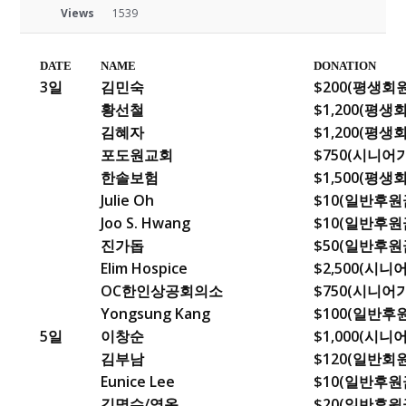
Views
1539
DATE
NAME
DONATION
3일
김민숙
$200(평생회원
황선철
$1,200(평생
김혜자
$1,200(평생
포도원교회
$750(시니
한솔보험
$1,500(평생
Julie Oh
$10(일반후원
Joo S. Hwang
$10(일반후원
진가돕
$50(일반후원
Elim Hospice
$2,500(시
OC한인상공회의소
$750(시니
Yongsung Kang
$100(일반후
5일
이창순
$1,000(시
김부남
$120(일반회
Eunice Lee
$10(일반후원
김명수/영옥
$20(일반후원