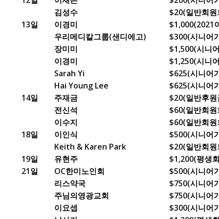
12일
이재은
$200(시니
김성수
$20(일반회원회
13일
이경미
$1,000(202
우리메디칼그룹(샌디에고)
$300(시니
장미미
$1,500(시
이경미
$1,250(시
Sarah Yi
$625(시니
Hai Young Lee
$625(시니
14일
주재금
$20(일반후원
전신석
$60(일반회원
이수지
$60(일반회원
18일
이인식
$500(시니
Keith & Karen Park
$20(일반회원
19일
유현주
$1,200(평생
21일
OC한미노인회
$500(시니
리스약국
$750(시니
주님의영광교회
$750(시니
이요셉
$300(시니