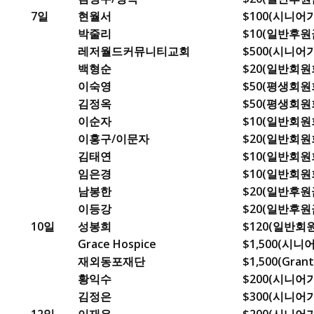
7일
현월서
$100(시니
박줄리
$10(일반후원금
레저월드커뮤니티교회
$500(시니
백형순
$20(일반회원
이숙영
$50(평생회원회
김정옥
$50(평생회원회
이순자
$10(일반회원회
이홍구/이문자
$20(일반회원회
김태연
$10(일반회원회
임은경
$10(일반회원회
남봉한
$20(일반후원
이등강
$20(일반후원
10일
성봉희
$120(일반회
Grace Hospice
$1,500(시
재외동포재단
$1,500(Grant
황익수
$200(시니
김정은
$300(시니