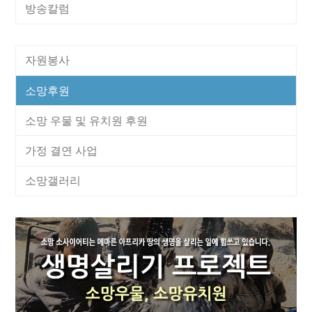
방송칼럼
자원봉사
소망후원
소망 우물 및 유치원 후원
가정 결연 사업
소망갤러리