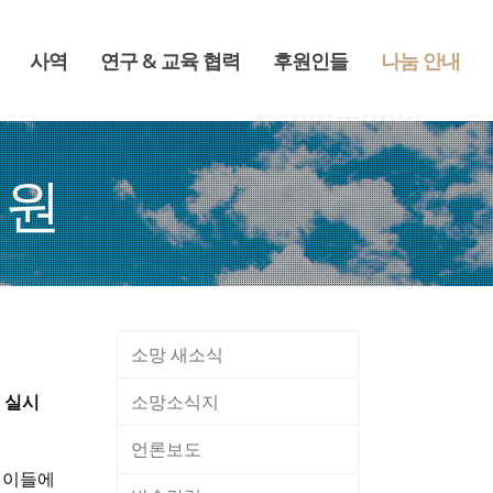
사역
연구 & 교육 협력
후원인들
나눔 안내
후원
소망 새소식
소망소식지
 실시
언론보도
린이들에