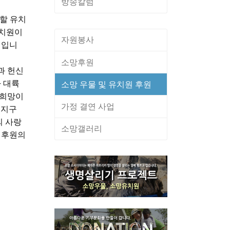
방송칼럼
 할 유치
유치원이
자원봉사
정입니
소망후원
과 헌신
 대륙
소망 우물 및 유치원 후원
 희망이
가정 결연 사업
 지구
 사랑
소망갤러리
 후원의