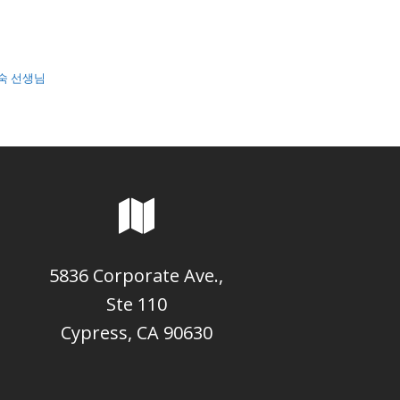
희숙 선생님
5836 Corporate Ave.,
Ste 110
Cypress, CA 90630