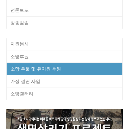
언론보도
방송칼럼
자원봉사
소망후원
소망 우물 및 유치원 후원
가정 결연 사업
소망갤러리