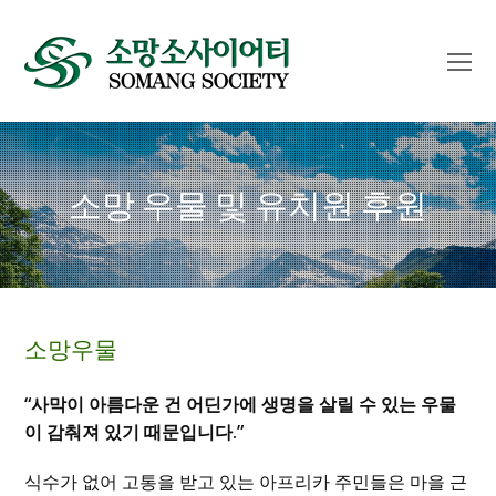
O
Mo
M
소망 우물 및 유치원 후원
소망우물
“사막이 아름다운 건 어딘가에 생명을 살릴 수 있는 우물
이 감춰져 있기 때문입니다.”
식수가 없어 고통을 받고 있는 아프리카 주민들은 마을 근