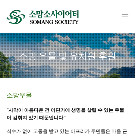
O
Mo
M
소망 우물 및 유치원 후원
소망우물
“사막이 아름다운 건 어딘가에 생명을 살릴 수 있는 우물
이 감춰져 있기 때문입니다.”
식수가 없어 고통을 받고 있는 아프리카 주민들은 마을 근