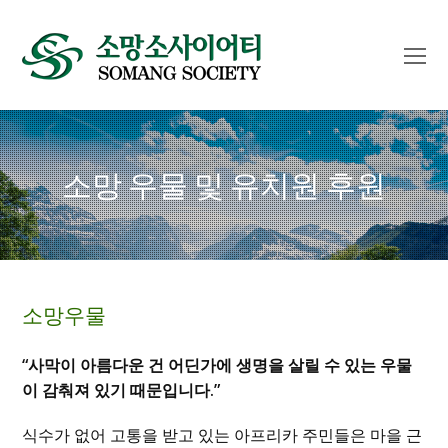
O
Mo
M
소망 우물 및 유치원 후원
소망우물
“사막이 아름다운 건 어딘가에 생명을 살릴 수 있는 우물
이 감춰져 있기 때문입니다.”
식수가 없어 고통을 받고 있는 아프리카 주민들은 마을 근