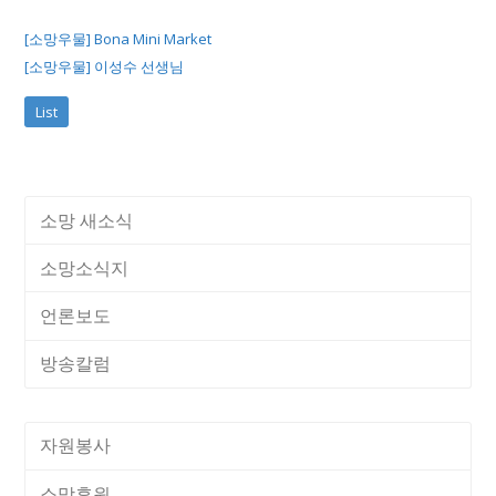
[소망우물] Bona Mini Market
[소망우물] 이성수 선생님
List
소망 새소식
소망소식지
언론보도
방송칼럼
자원봉사
소망후원