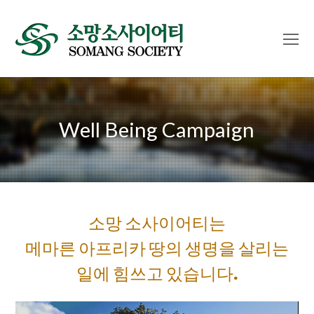
O
Mo
M
Well Being Campaign
소망 소사이어티는
메마른 아프리카 땅의 생명을 살리는
일에 힘쓰고 있습니다.