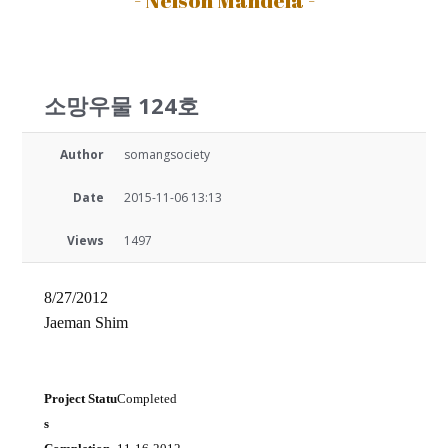
소망우물 124호
Author
somangsociety
Date
2015-11-06 13:13
Views
1497
8/27/2012
Jaeman Shim
Project Statu
Completed
s