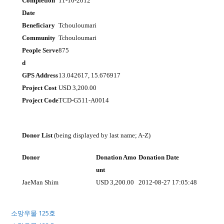
Completion
11-16-2012
Date
Beneficiary
Tchouloumari
Community
Tchouloumari
People Serve
875
d
GPS Address
13.042617, 15.676917
Project Cost
USD 3,200.00
Project Code
TCD-G511-A0014
Donor List
(being displayed by last name; A-Z)
Donor
Donation Amo
Donation Date
unt
JaeMan Shim
USD 3,200.00
2012-08-27 17:05:48
소망우물 125호