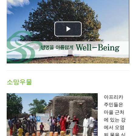
Play
Video
소망우물
아프리카
주민들은
마을 근처
에 있는 강
에서 오염
된 물을 식