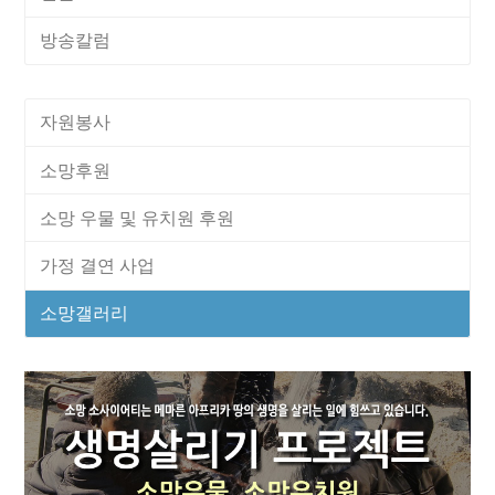
방송칼럼
자원봉사
소망후원
소망 우물 및 유치원 후원
가정 결연 사업
소망갤러리