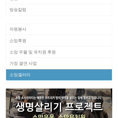
방송칼럼
자원봉사
소망후원
소망 우물 및 유치원 후원
가정 결연 사업
소망갤러리