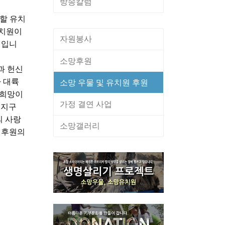
방송칼럼
 할 유치
유치원이
자원봉사
정입니
소망후원
과 헌신
 대륙
소망 우물 및 유치원 후원
 희망이
가정 결연 사업
 지구
 사랑
소망갤러리
 후원의