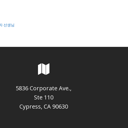
은자 선생님
5836 Corporate Ave.,
Ste 110
Cypress, CA 90630