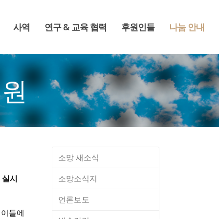
사역
연구 & 교육 협력
후원인들
나눔 안내
후원
소망 새소식
소망소식지
 실시
언론보도
린이들에