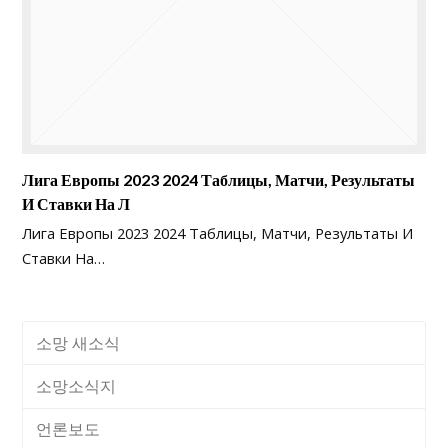
Лига Европы 2023 2024 Таблицы, Матчи, Результаты
И Ставки На Л
Лига Европы 2023 2024 Таблицы, Матчи, Результаты И
Ставки На…
소망 새소식
소망소식지
언론보도