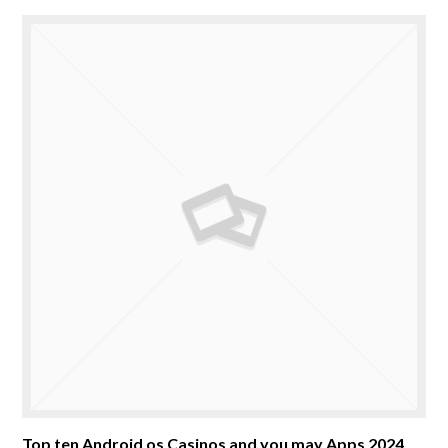
Top ten Android os Casinos and you may Apps 2024