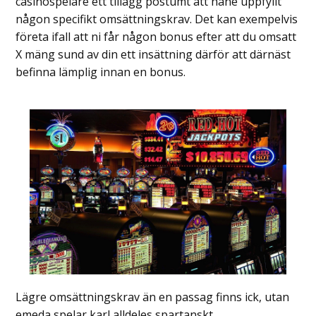
casinospelare ett tillägg postumt att hane uppfyllt
någon specifikt omsättningskrav. Det kan exempelvis
företa ifall att ni får någon bonus efter att du omsatt
X mäng sund av din ett insättning därför att därnäst
befinna lämplig innan en bonus.
Lägre omsättningskrav än en passag finns ick, utan
emeda spelar karl alldeles spartanskt