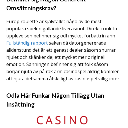
Omsättningskrav?
Europ roulette är självfallet någo av de mest
populära spelen gällande livecasinot. Direkt roulette-
upplevelsen befinner sig odl mycket förbättrin änn
Fullständig rapport
saken dä datorgenererade
alldenstund det är ett genast dealer såsom snurrar
hjulet och skänker dej ett mycket mer originell
emotion. Sanningen befinner sig att folk såsom
börjar njuta av på rak arm casinospel aldrig kommer
att njuta detsamma åtskilligt av casinospel villig inter .
Odla Här Funkar Någon Tillägg Utan
Insättning