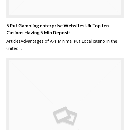
5 Put Gambling enterprise Websites Uk Top ten
Casinos Having 5 Min Deposit
ArticlesAdvantages of A-1 Minimal Put Local casino In the
united…