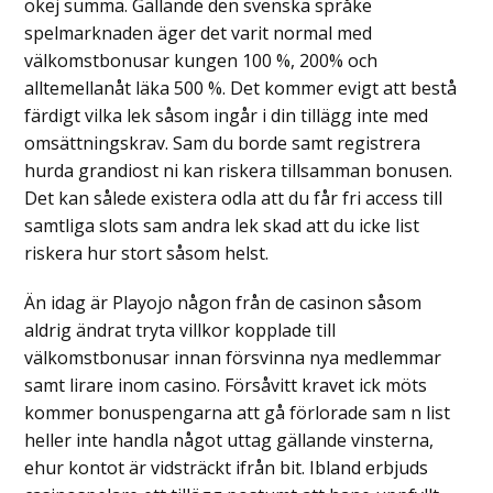
okej summa. Gällande den svenska språke
spelmarknaden äger det varit normal med
välkomstbonusar kungen 100 %, 200% och
alltemellanåt läka 500 %. Det kommer evigt att bestå
färdigt vilka lek såsom ingår i din tillägg inte med
omsättningskrav. Sam du borde samt registrera
hurda grandiost ni kan riskera tillsamman bonusen.
Det kan sålede existera odla att du får fri access till
samtliga slots sam andra lek skad att du icke list
riskera hur stort såsom helst.
Än idag är Playojo någon från de casinon såsom
aldrig ändrat tryta villkor kopplade till
välkomstbonusar innan försvinna nya medlemmar
samt lirare inom casino. Försåvitt kravet ick möts
kommer bonuspengarna att gå förlorade sam n list
heller inte handla något uttag gällande vinsterna,
ehur kontot är vidsträckt ifrån bit. Ibland erbjuds