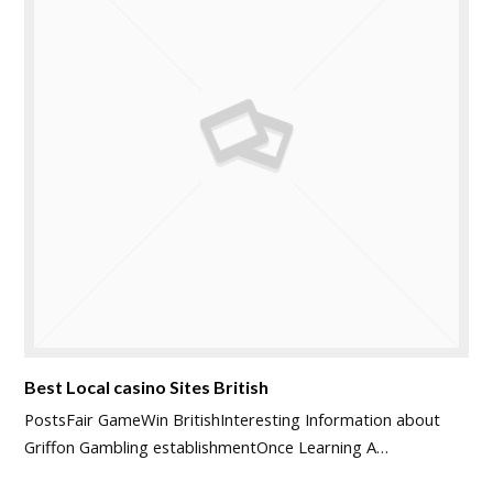
Best Local casino Sites British
PostsFair GameWin BritishInteresting Information about
Griffon Gambling establishmentOnce Learning A…