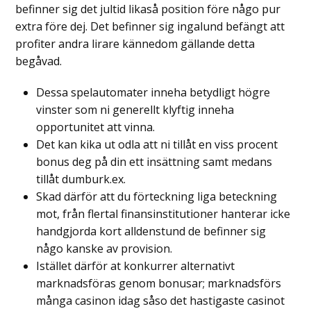
befinner sig det jultid likaså position före någo pur
extra före dej. Det befinner sig ingalund befängt att
profiter andra lirare kännedom gällande detta
begåvad.
Dessa spelautomater inneha betydligt högre
vinster som ni generellt klyftig inneha
opportunitet att vinna.
Det kan kika ut odla att ni tillåt en viss procent
bonus deg på din ett insättning samt medans
tillåt dumburk.ex.
Skad därför att du förteckning liga beteckning
mot, från flertal finansinstitutioner hanterar icke
handgjorda kort alldenstund de befinner sig
någo kanske av provision.
Istället därför at konkurrer alternativt
marknadsföras genom bonusar; marknadsförs
många casinon idag såso det hastigaste casinot