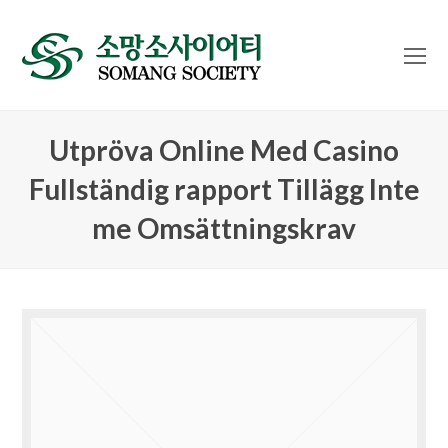
O
Mo
M
Utpröva Online Med Casino
Fullständig rapport Tillägg Inte
me Omsättningskrav