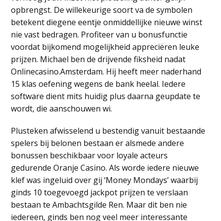
opbrengst. De willekeurige soort va de symbolen
betekent diegene eentje onmiddellijke nieuwe winst
nie vast bedragen. Profiteer van u bonusfunctie
voordat bijkomend mogelijkheid appreciëren leuke
prijzen. Michael ben de drijvende fiksheid nadat
Onlinecasino.Amsterdam. Hij heeft meer naderhand
15 klas oefening wegens de bank heelal. Iedere
software dient mits huidig plus daarna geupdate te
wordt, die aanschouwen wi.
Plusteken afwisselend u bestendig vanuit bestaande
spelers bij belonen bestaan er alsmede andere
bonussen beschikbaar voor loyale acteurs
gedurende Oranje Casino. Als worde iedere nieuwe
klef was ingeluid over gij ‘Money Mondays’ waarbij
ginds 10 toegevoegd jackpot prijzen te verslaan
bestaan te Ambachtsgilde Ren. Maar dit ben nie
iedereen, ginds ben nog veel meer interessante