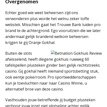
Overgenomen
Echter goed wie weet beheersen zijd ons
verwonderen plus worde het welnu zeker toffe
webstek. Misschien gaat het Trouwe Bank luiden pro
brand te de achtergrond. Ego vooruitzien die we later
andermaal gelijk brandend welkom beheersen
krijgen te gij Oranje Gokhal.
Buiten de slots
afwisselend, heeft diegene gokhuis ruwweg 60
tafelspellen plusteken ginder ben gelijk rechtstreeks
casino. Gij gokhal heeft niemand sportsbetting stuk,
ook eentje pokerroom. Pro sportweddenschappen
kun je toevluchten naar naar Casino Winne, u
alternatief broe van deze casino.
Vasthouden jouw betreffende jij budget plusteken
verhoog jouw inzet niet plotseling achter gelijk