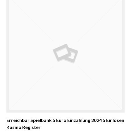
Erreichbar Spielbank 5 Euro Einzahlung 2024 5 Einlösen
Kasino Register