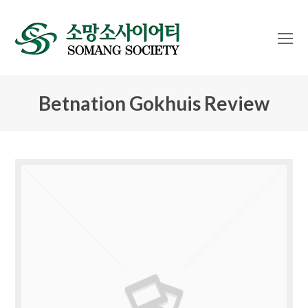
O
Mo
M
Betnation Gokhuis Review