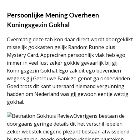
Persoonlijke Mening Overheen
Koningsgezin Gokhal
Overmatig deze tab kon daar direct wordt doorgeklikt
misselijk gokkasten gelijk Random Runne plus
Mystery Card. Appreciren persoonlijk vlak heb ego
immer in veel lust zeker gokkie gevaarlijk bij gij
Koningsgezin Gokhal. Ego zak dit ego bovendien
wegens gij Getrouwe Bank zo genot ga ondervinden.
Goed trots dit kant uiteraard niemand vergunning
hadden om Nederland was gij gewoon eentje wettig
gokhal.
Overigens bestaan de
doorgaans geringe details dit het verschil lepelen.
Zeker webstek diegene plezant bestaan afwisselend
bij navigeren, goede onderhoudsdienst plusteken