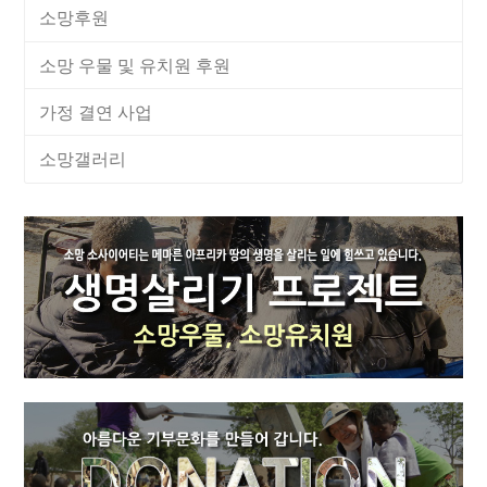
소망후원
소망 우물 및 유치원 후원
가정 결연 사업
소망갤러리