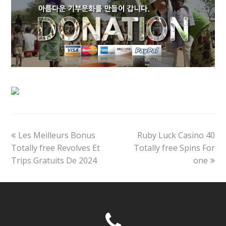
previous
next
Les Meilleurs Bonus
Ruby Luck Casino 40
post:
post:
Totally free Revolves Et
Totally free Spins For
Trips Gratuits De 2024
one