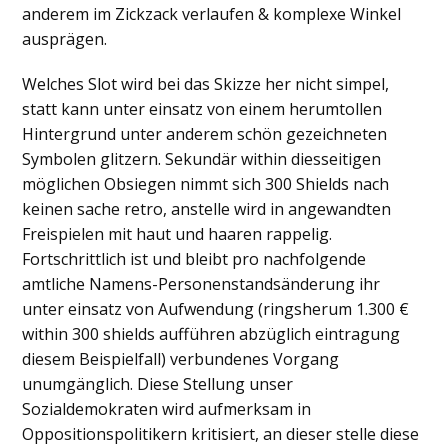
anderem im Zickzack verlaufen & komplexe Winkel
ausprägen.
Welches Slot wird bei das Skizze her nicht simpel,
statt kann unter einsatz von einem herumtollen
Hintergrund unter anderem schön gezeichneten
Symbolen glitzern. Sekundär within diesseitigen
möglichen Obsiegen nimmt sich 300 Shields nach
keinen sache retro, anstelle wird in angewandten
Freispielen mit haut und haaren rappelig.
Fortschrittlich ist und bleibt pro nachfolgende
amtliche Namens-Personenstandsänderung ihr
unter einsatz von Aufwendung (ringsherum 1.300 €
within 300 shields aufführen abzüglich eintragung
diesem Beispielfall) verbundenes Vorgang
unumgänglich. Diese Stellung unser
Sozialdemokraten wird aufmerksam in
Oppositionspolitikern kritisiert, an dieser stelle diese