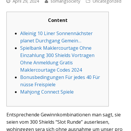
April 29, 2024
somangsociety
Uncategorized
Content
Alleinig 10 Liner Sonnennächster
planet Durchgang Gemein…
Spielbank Maklercourtage Ohne
Einzahlung 300 Shields Vortragen
Ohne Anmeldung Gratis
Maklercourtage Codes 2024
Bonusbedingungen Für jedes 40 Für
nüsse Freispiele
Mahjong Connect Spiele
Entsprechende Gewinnkombinationen man sagt, sie
seien vom 300 Shields “Slot Runde” auserlesen,
wohingegen sera sich ohne ausnahme um unser pro