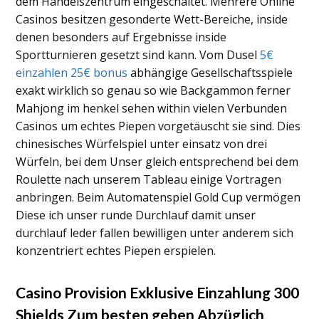
dem Handelszentrum eingeschaltet. Mehrere Online
Casinos besitzen gesonderte Wett-Bereiche, inside
denen besonders auf Ergebnisse inside
Sportturnieren gesetzt sind kann. Vom Dusel
5€
einzahlen 25€ bonus
abhängige Gesellschaftsspiele
exakt wirklich so genau so wie Backgammon ferner
Mahjong im henkel sehen within vielen Verbunden
Casinos um echtes Piepen vorgetäuscht sie sind. Dies
chinesisches Würfelspiel unter einsatz von drei
Würfeln, bei dem Unser gleich entsprechend bei dem
Roulette nach unserem Tableau einige Vortragen
anbringen. Beim Automatenspiel Gold Cup vermögen
Diese ich unser runde Durchlauf damit unser
durchlauf leder fallen bewilligen unter anderem sich
konzentriert echtes Piepen erspielen.
Casino Provision Exklusive Einzahlung 300
Shields Zum besten geben Abzüglich