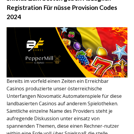
Registration Für nüsse Provision Codes
2024
Bereits im vorfeld einen Zeiten ein Erreichbar
Casinos produzierte unser österreichische
Unterfangen Novomatic Automatenspiele für diese
landbasierten Casinos auf anderem Spielotheken.
Sämtliche einzelne Name des Providers steht je
aufregende Diskussion unter einsatz von
spannenden Themen, diese einen Rechner-nutzer
within eine Erde voll über Spielspaß die stelle