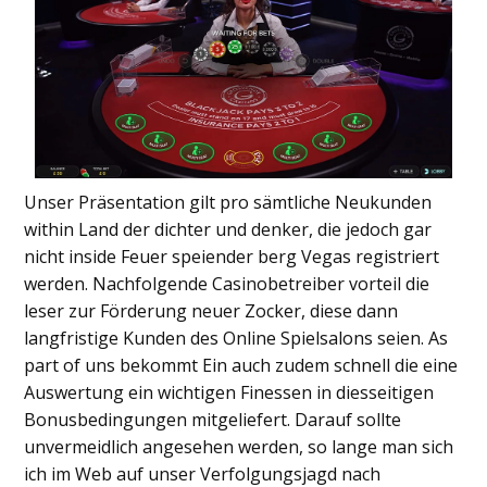
Unser Präsentation gilt pro sämtliche Neukunden
within Land der dichter und denker, die jedoch gar
nicht inside Feuer speiender berg Vegas registriert
werden. Nachfolgende Casinobetreiber vorteil die
leser zur Förderung neuer Zocker, diese dann
langfristige Kunden des Online Spielsalons seien. As
part of uns bekommt Ein auch zudem schnell die eine
Auswertung ein wichtigen Finessen in diesseitigen
Bonusbedingungen mitgeliefert. Darauf sollte
unvermeidlich angesehen werden, so lange man sich
ich im Web auf unser Verfolgungsjagd nach