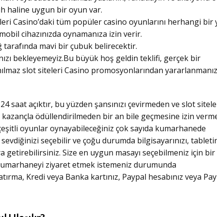
ruh haline uygun bir oyun var.
teleri Casino’daki tüm popüler casino oyunlarını herhangi bir 
bil cihazınızda oynamanıza izin verir.
tarafında mavi bir çubuk belirecektir.
ı bekleyemeyiz.Bu büyük hoş geldin teklifi, gerçek bir
lmaz slot siteleri Casino promosyonlarından yararlanmanız
24 saat açıktır, bu yüzden şansınızı çevirmeden ve slot sitele
kazançla ödüllendirilmeden bir an bile geçmesine izin verme
 çeşitli oyunlar oynayabileceğiniz çok sayıda kumarhanede
vdiğinizi seçebilir ve çoğu durumda bilgisayarınızı, tabletin
 getirebilirsiniz. Size en uygun masayı seçebilmeniz için bir 
 kumarhaneyi ziyaret etmek istemeniz durumunda
yatırma, Kredi veya Banka kartınız, Paypal hesabınız veya Pay