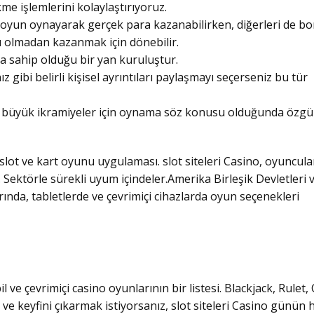
e işlemlerini kolaylaştırıyoruz.
zi oyun oynayarak gerçek para kazanabilirken, diğerleri de bo
olmadan kazanmak için dönebilir.
na sahip olduğu bir yan kuruluştur.
ız gibi belirli kişisel ayrıntıları paylaşmayı seçerseniz bu tür
 en büyük ikramiyeler için oynama söz konusu olduğunda özgü
slot ve kart oyunu uygulaması. slot siteleri Casino, oyuncula
. Sektörle sürekli uyum içindeler.Amerika Birleşik Devletleri 
ında, tabletlerde ve çevrimiçi cihazlarda oyun seçenekleri
l ve çevrimiçi casino oyunlarının bir listesi. Blackjack, Rulet,
e keyfini çıkarmak istiyorsanız, slot siteleri Casino günün 