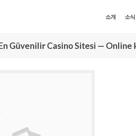
소개
소식
i En Güvenilir Casino Sitesi — Online 