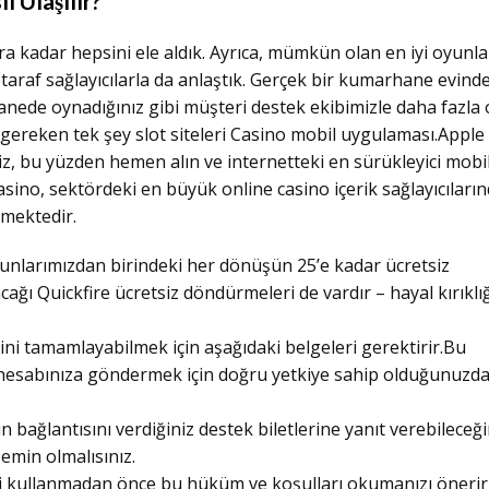
l Ulaşılır?
a kadar hepsini ele aldık. Ayrıca, mümkün olan en iyi oyunla
taraf sağlayıcılarla da anlaştık. Gerçek bir kumarhane evind
hanede oynadığınız gibi müşteri destek ekibimizle daha fazla
 gereken tek şey slot siteleri Casino mobil uygulaması.Apple
iz, bu yüzden hemen alın ve internetteki en sürükleyici mobi
Casino, sektördeki en büyük online casino içerik sağlayıcıları
nmektedir.
yunlarımızdan birindeki her dönüşün 25’e kadar ücretsiz
ı Quickfire ücretsiz döndürmeleri de vardır – hayal kırıklı
rini tamamlayabilmek için aşağıdaki belgeleri gerektirir.Bu
ve hesabınıza göndermek için doğru yetkiye sahip olduğunuzd
 bağlantısını verdiğiniz destek biletlerine yanıt verebileceği
emin olmalısınız.
i kullanmadan önce bu hüküm ve koşulları okumanızı öneriri