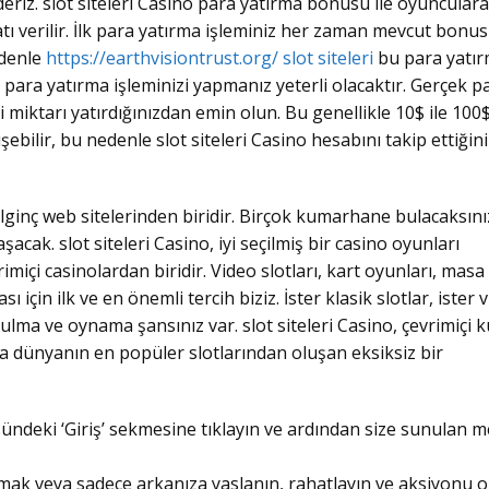
riz. slot siteleri Casino para yatırma bonusu ile oyunculara
tı verilir. İlk para yatırma işleminiz her zaman mevcut bonus
edenle
https://earthvisiontrust.org/ slot siteleri
bu para yatı
 para yatırma işleminizi yapmanız yeterli olacaktır. Gerçek pa
iktarı yatırdığınızdan emin olun. Bu genellikle 10$ ile 100
ebilir, bu nedenle slot siteleri Casino hesabını takip ettiğin
e ilginç web sitelerinden biridir. Birçok kumarhane bulacaksın
acak. slot siteleri Casino, iyi seçilmiş bir casino oyunları
içi casinolardan biridir. Video slotları, kart oyunları, masa
ı için ilk ve en önemli tercih biziz. İster klasik slotlar, ister 
bulma ve oynama şansınız var. slot siteleri Casino, çevrimiçi
ra dünyanın en popüler slotlarından oluşan eksiksiz bir
sündeki ‘Giriş’ sekmesine tıklayın ve ardından size sunulan 
mak veya sadece arkanıza yaslanın, rahatlayın ve aksiyonu 