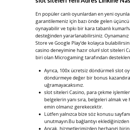
slot siteleri Yeni Adres Linkine Nası
En popüler canlı oyunlardan en yeni oyunlar
garantilemeniz için bazı önde gelen üçüncü 
oynayabilir ve tıpkı bir kara tabanlı kumar
desteğinden yararlanabilirsiniz. Oynamanız
Store ve Google Play’de kolayca bulabilirsin
casino deneyimine hazır olun! slot siteleri 
biri olan Microgaming tarafından destekle
Ayrıca, 100x ücretsiz döndürmeli slot o
döndürmeye değer bir bonus kazandıracağ
uğramayacaksınız.
slot siteleri Casino, para çekme işlemle
belgelerin yanı sıra, belgeleri almak 
emin olmanız gerekecektir.
Lütfen yalnızca bize söz konusu sayfanın
unutmayın.Bu bağlantıyı eklediğinizden 
Ancak, hizmetlerimizden herhangi birin