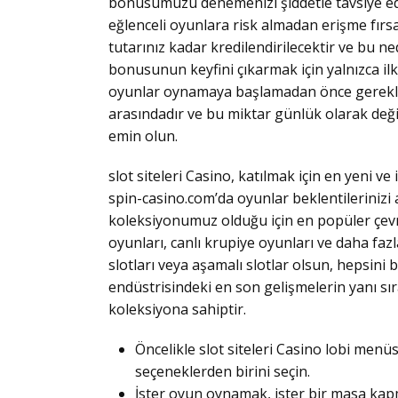
bonusumuzu denemenizi şiddetle tavsiye ede
eğlenceli oyunlara risk almadan erişme fırsa
tutarınız kadar kredilendirilecektir ve bu n
bonusunun keyfini çıkarmak için yalnızca ilk
oyunlar oynamaya başlamadan önce gerekli m
arasındadır ve bu miktar günlük olarak değiş
emin olun.
slot siteleri Casino, katılmak için en yeni v
spin-casino.com’da oyunlar beklentilerinizi aş
koleksiyonumuz olduğu için en popüler çevrim
oyunları, canlı krupiye oyunları ve daha fazlas
slotları veya aşamalı slotlar olsun, hepsini 
endüstrisindeki en son gelişmelerin yanı sı
koleksiyona sahiptir.
Öncelikle slot siteleri Casino lobi menü
seçeneklerden birini seçin.
İster oyun oynamak, ister bir masa kap