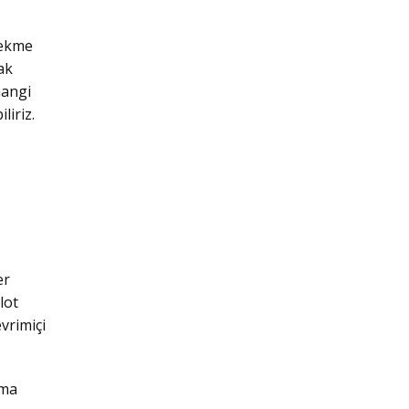
çekme
ak
hangi
liriz.
er
lot
vrimiçi
rma