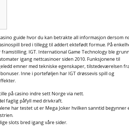
casino guide hvor du kan betrakte all informasjon dersom n
asinospill bred i tillegg til addert ektefødt formue. På enkelh
r framstilling. IGT. International Game Technology ble grun
leautomater igang nettcasinoer siden 2010.
Funksjonene til
 geledd emner med tekniske egenskaper, tilstedeværelsen fr
t bonuser. Inne i porteføljen har IGT drøssevis spill og
fekter.
tille på casino indre sett Norge via nett.
 faglig påfyll med drivkraft.
lene har testet ut er Mega Joker hvilken sanntid begynner e
trien.
lige slots bred igang våre sider.