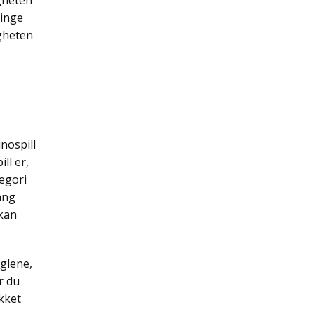
igheten
ringe
igheten
ll er,
tegori
ang
 kan
eglene,
r du
ikket