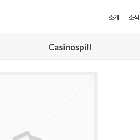
소개
소식
Casinospill