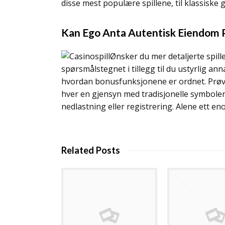
disse mest populære spillene, til klassiske 
Kan Ego Anta Autentisk Eiendom P
Ønsker du mer detaljerte spille
spørsmålstegnet i tillegg til du ustyrlig a
hvordan bonusfunksjonene er ordnet. Prøv u
hver en gjensyn med tradisjonelle symboler
nedlastning eller registrering. Alene ett e
Related Posts