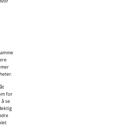
 hvor
I samme
lere
ermer
heter.
åt
om for
 å se
dektig
ndre
blet