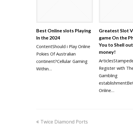
Best Online slots Playing
Greatest Slot 
In the 2024
game On the Ph
You to Shell out
ContentShould i Play Online
money!​
Pokies Of Australian
ArticlesStampede
continent?Cellular Gaming
Register with Th
Within…
Gambling
establishmentBe
Online…
previous
Twice Diamond Ports
post: