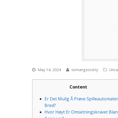
May 14, 2024
somangsociety
Unca
Content
Er Det Mulig Å Prøve Spilleautomate
Bred?
Hvor Høyt Er Omsetningskravet Blan