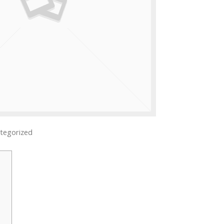
tegorized