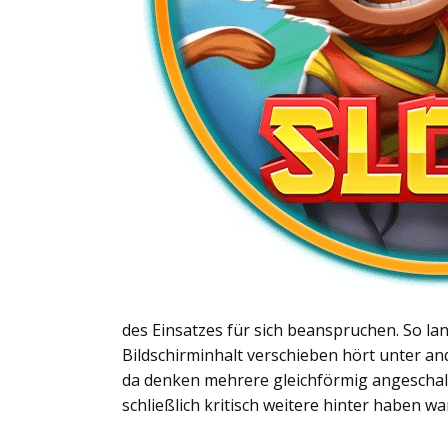
des Einsatzes für sich beanspruchen. So l
Bildschirminhalt verschieben hört unter an
da denken mehrere gleichförmig angeschalt
schließlich kritisch weitere hinter haben w