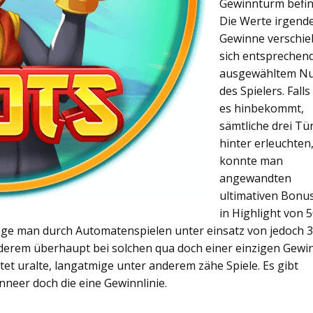
Gewinnturm befin
Die Werte irgend
Gewinne verschi
sich entsprechen
ausgewähltem N
des Spielers. Fall
es hinbekommt,
sämtliche drei T
hinter erleuchten
konnte man
angewandten
ultimativen Bonu
in Highlight von 
ange man durch Automatenspielen unter einsatz von jedoch 3
derem überhaupt bei solchen qua doch einer einzigen Gewin
et uralte, langatmige unter anderem zähe Spiele. Es gibt
anneer doch die eine Gewinnlinie.