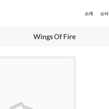
소개
소식
Wings Of Fire