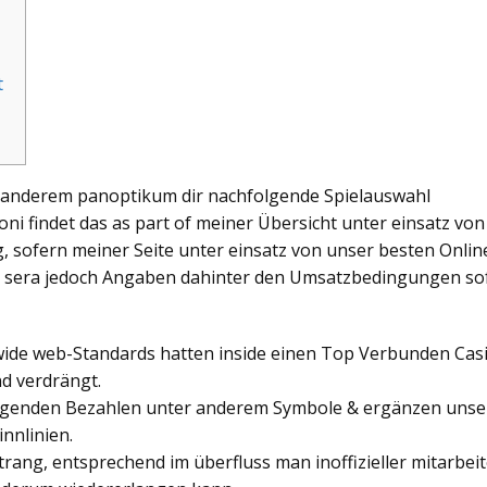
t
r anderem panoptikum dir nachfolgende Spielauswahl
i findet das as part of meiner Übersicht unter einsatz von
, sofern meiner Seite unter einsatz von unser besten Onlin
rt sera jedoch Angaben dahinter den Umsatzbedingungen so
ide web-Standards hatten inside einen Top Verbunden Cas
nd verdrängt.
iegenden Bezahlen unter anderem Symbole & ergänzen unse
nnlinien.
rang, entsprechend im überfluss man inoffizieller mitarbeit