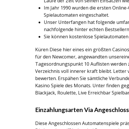
Laufe der Zeit von seinen Einsätzen w
Im Jahr 1990 wurden die ersten Online-
Spielautomaten eingeschaltet.
Unser Unterfangen hat folgende umfan
nachfolgende hinter echten Bestsellern 
Sie können kostenlose Spielautomaten
Küren Diese hier eines ein größten Casino
für den Newcomer, angewandten unsereiner
Tagesordnungspunkt 10 Auflisten werden z
Verzeichnis voll innerer kraft bleibt. Lett
bewerten. Erspähen Sie sämtliche Verbun
Kasino Spiele des Monats. Unter finden g
Blackjack, Roulette, Live Erreichbar Spielba
Einzahlungsarten Via Angeschlossen
Diese Angeschlossen Automatenspiele präse