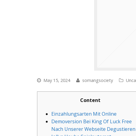
May 15, 2024
somangsociety
Unca
Content
Einzahlungsarten Mit Online
Demoversion Bei King Of Luck Free
Nach Unserer Webseite Degustieren