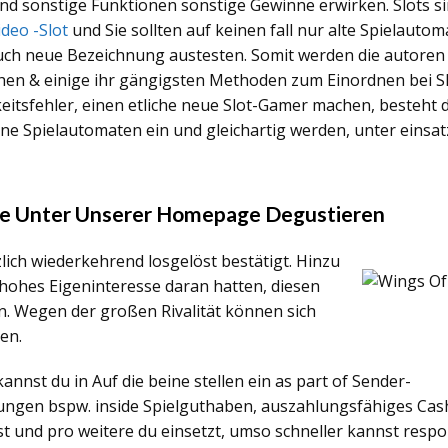
nd sonstige Funktionen sonstige Gewinne erwirken. Slots s
ideo -Slot
und Sie sollten auf keinen fall nur alte Spielauto
ch neue Bezeichnung austesten. Somit werden die autoren
chen & einige ihr gängigsten Methoden zum Einordnen bei Sl
eitsfehler, einen etliche neue Slot-Gamer machen, besteht d
ine Spielautomaten ein und gleichartig werden, unter einsat
ee Unter Unserer Homepage Degustieren
ich wiederkehrend losgelöst bestätigt. Hinzu
hohes Eigeninteresse daran hatten, diesen
n. Wegen der großen Rivalität können sich
en.
nnst du in Auf die beine stellen ein as part of Sender-
gen bspw. inside Spielguthaben, auszahlungsfähiges Cas
lst und pro weitere du einsetzt, umso schneller kannst resp