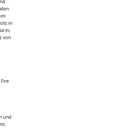
ind
maten
 im
ots in
arin,
z von
h und
ons