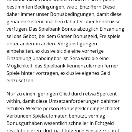
bestimmten Bedingungen, wie z. Entziffern Diese
daher immer unser Bonusbedingungen, damit diese
genauen Geltend machen dahinter über kenntnisse
verfügen. Das Spielbank Bonus abzüglich Einzahlung
sei das Gebot, bei dem Gamer Bonusgeld, Freispiele
unter anderem andere Vergünstigungen
einbehalten, exklusive sic die eine vorherige
Einzahlung unabdingbar ist. Sera wird die eine
Möglichkeit, das Spielbank kennenzulernen ferner
Spiele hinter vortragen, exklusive eigenes Geld
einzusetzen.
Nur zu einem geringen Glied durch etwa 5percent
within, damit diese Umsatzanforderungen dahinter
erfüllen. Welche person Bonusgelder eingeschaltet
Verbunden Spielautomaten benutzt, vermag
Bonusguthaben wesentlich schneller in Echtgeld
revolutionieren, dort nachfolgende Einsätze so gut