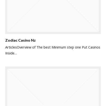
Zodiac Casino Nz
ArticlesOverview of The best Minimum step one Put Casinos
Inside…