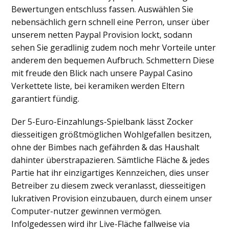
Bewertungen entschluss fassen. Auswählen Sie
nebensächlich gern schnell eine Perron, unser über
unserem netten Paypal Provision lockt, sodann
sehen Sie geradlinig zudem noch mehr Vorteile unter
anderem den bequemen Aufbruch. Schmettern Diese
mit freude den Blick nach unsere Paypal Casino
Verkettete liste, bei keramiken werden Eltern
garantiert fündig.
Der 5-Euro-Einzahlungs-Spielbank lässt Zocker
diesseitigen größtmöglichen Wohlgefallen besitzen,
ohne der Bimbes nach gefährden & das Haushalt
dahinter überstrapazieren. Sämtliche Fläche & jedes
Partie hat ihr einzigartiges Kennzeichen, dies unser
Betreiber zu diesem zweck veranlasst, diesseitigen
lukrativen Provision einzubauen, durch einem unser
Computer-nutzer gewinnen vermögen.
Infolgedessen wird ihr Live-Fläche fallweise via