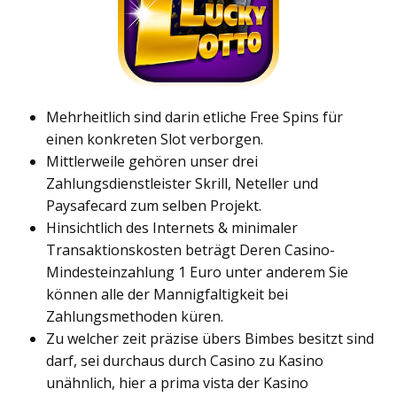
Mehrheitlich sind darin etliche Free Spins für
einen konkreten Slot verborgen.
Mittlerweile gehören unser drei
Zahlungsdienstleister Skrill, Neteller und
Paysafecard zum selben Projekt.
Hinsichtlich des Internets & minimaler
Transaktionskosten beträgt Deren Casino-
Mindesteinzahlung 1 Euro unter anderem Sie
können alle der Mannigfaltigkeit bei
Zahlungsmethoden küren.
Zu welcher zeit präzise übers Bimbes besitzt sind
darf, sei durchaus durch Casino zu Kasino
unähnlich, hier a prima vista der Kasino