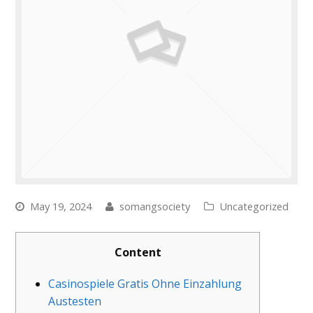
May 19, 2024
somangsociety
Uncategorized
Content
Casinospiele Gratis Ohne Einzahlung
Austesten