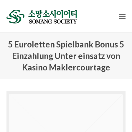
O
Mo
M
5 Euroletten Spielbank Bonus 5
Einzahlung Unter einsatz von
Kasino Maklercourtage