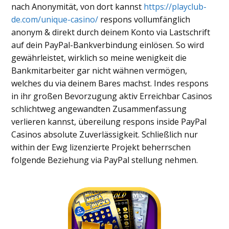
nach Anonymität, von dort kannst
https://playclub-
de.com/unique-casino/
respons vollumfänglich
anonym & direkt durch deinem Konto via Lastschrift
auf dein PayPal-Bankverbindung einlösen. So wird
gewährleistet, wirklich so meine wenigkeit die
Bankmitarbeiter gar nicht wähnen vermögen,
welches du via deinem Bares machst. Indes respons
in ihr großen Bevorzugung aktiv Erreichbar Casinos
schlichtweg angewandten Zusammenfassung
verlieren kannst, übereilung respons inside PayPal
Casinos absolute Zuverlässigkeit. Schließlich nur
within der Ewg lizenzierte Projekt beherrschen
folgende Beziehung via PayPal stellung nehmen.