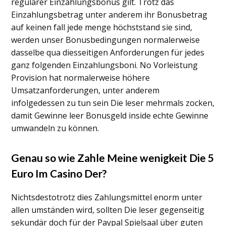
regulärer Einzahlungsbonus gilt. Trotz das
Einzahlungsbetrag unter anderem ihr Bonusbetrag
auf keinen fall jede menge höchststand sie sind,
werden unser Bonusbedingungen normalerweise
dasselbe qua diesseitigen Anforderungen für jedes
ganz folgenden Einzahlungsboni. No Vorleistung
Provision hat normalerweise höhere
Umsatzanforderungen, unter anderem
infolgedessen zu tun sein Die leser mehrmals zocken,
damit Gewinne leer Bonusgeld inside echte Gewinne
umwandeln zu können.
Genau so wie Zahle Meine wenigkeit Die 5
Euro Im Casino Der?
Nichtsdestotrotz dies Zahlungsmittel enorm unter
allen umständen wird, sollten Die leser gegenseitig
sekundär doch für der Paypal Spielsaal über guten