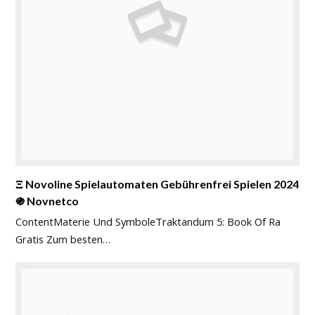
Ξ Novoline Spielautomaten Gebührenfrei Spielen 2024
֍ Novnetco
ContentMaterie Und SymboleTraktandum 5: Book Of Ra
Gratis Zum besten…