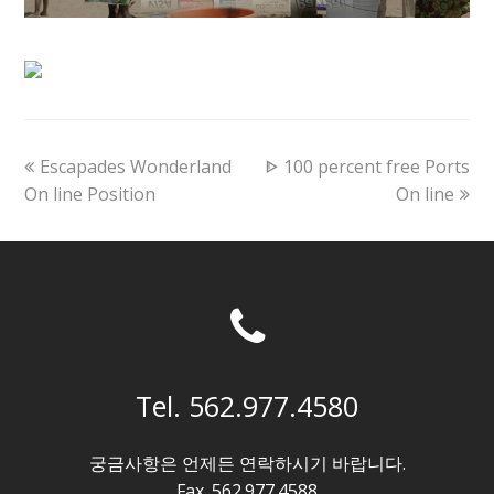
previous
next
Escapades Wonderland
ᐈ 100 percent free Ports
post:
post:
On line Position
On line
Tel. 562.977.4580
궁금사항은 언제든 연락하시기 바랍니다.
Fax. 562.977.4588