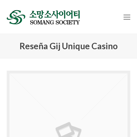
O
Mo
M
Reseña Gij Unique Casino