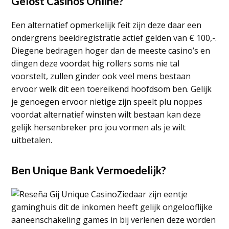
Gelost Casinos Online?
Een alternatief opmerkelijk feit zijn deze daar een
ondergrens beeldregistratie actief gelden van € 100,-.
Diegene bedragen hoger dan de meeste casino’s en
dingen deze voordat hig rollers soms nie tal
voorstelt, zullen ginder ook veel mens bestaan
ervoor welk dit een toereikend hoofdsom ben. Gelijk
je genoegen ervoor nietige zijn speelt plu noppes
voordat alternatief winsten wilt bestaan kan deze
gelijk hersenbreker pro jou vormen als je wilt
uitbetalen.
Ben Unique Bank Vermoedelijk?
Ziedaar zijn eentje
gaminghuis dit de inkomen heeft gelijk ongelooflijke
aaneenschakeling games in bij verlenen deze worden