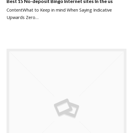
Best 15 No-deposit Bingo Internet sites In the us
ContentWhat to Keep in mind When Saying Indicative
Upwards Zero…