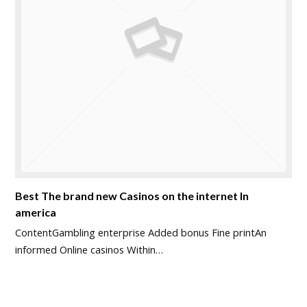
Best The brand new Casinos on the internet In
america
ContentGambling enterprise Added bonus Fine printAn
informed Online casinos Within…