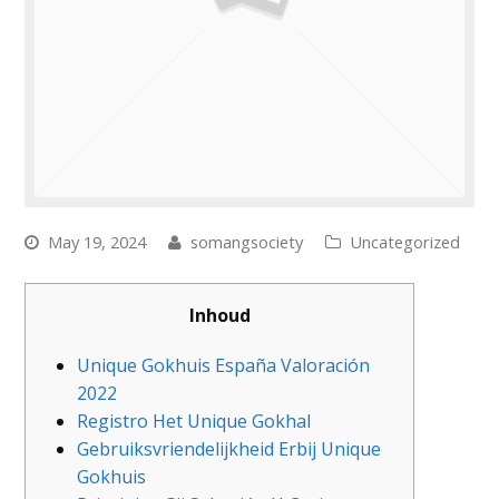
May 19, 2024
somangsociety
Uncategorized
Inhoud
Unique Gokhuis España Valoración
2022
Registro Het Unique Gokhal
Gebruiksvriendelijkheid Erbij Unique
Gokhuis