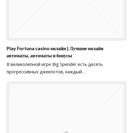
Play Fortuna casino онлайн | Лучшие онлайн
автоматы, автоматы и бонусы
В великолепной игре Big Spender есть десять
прогрессивных джекпотов, каждый…