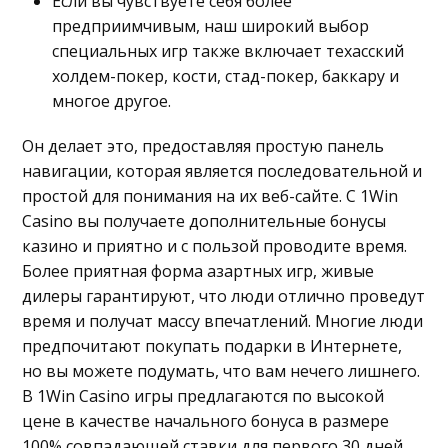
Если вы чувствуете себя более
предприимчивым, наш широкий выбор
специальных игр также включает техасский
холдем-покер, кости, стад-покер, баккару и
многое другое.
Он делает это, предоставляя простую панель
навигации, которая является последовательной и
простой для понимания на их веб-сайте. С 1Win
Casino вы получаете дополнительные бонусы
казино и приятно и с пользой проводите время.
Более приятная форма азартных игр, живые
дилеры гарантируют, что люди отлично проведут
время и получат массу впечатлений. Многие люди
предпочитают покупать подарки в Интернете,
но вы можете подумать, что вам нечего лишнего.
В 1Win Casino игры предлагаются по высокой
цене в качестве начального бонуса в размере
100% совпадающей ставки для первого 30 дней