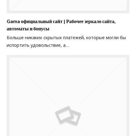
Gama официальный сайт | Рабочее зеркало сайта,
автоматы и бонусы
Больше никаких скрытых платежей, которые могли бы
испортить удовольствие, а…