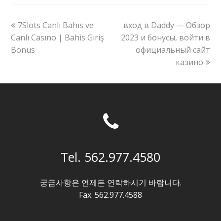
previous
next
7Slots Canlı Bahıs ve
вход в Daddy — Обзор
post:
post:
Canlı Casıno | Bahis Giriş
2023 и бонусы, войти в
Bonus
официальный сайт
казино
Tel. 562.977.4580
궁금사항은 언제든 연락하시기 바랍니다.
Fax. 562.977.4588