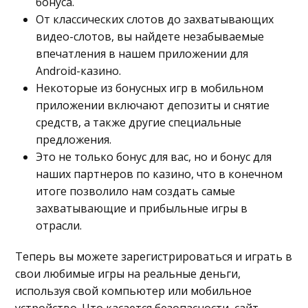
бонуса.
От классических слотов до захватывающих
видео-слотов, вы найдете незабываемые
впечатления в нашем приложении для
Android-казино.
Некоторые из бонусных игр в мобильном
приложении включают депозиты и снятие
средств, а также другие специальные
предложения.
Это не только бонус для вас, но и бонус для
наших партнеров по казино, что в конечном
итоге позволило нам создать самые
захватывающие и прибыльные игры в
отрасли.
Теперь вы можете зарегистрироваться и играть в
свои любимые игры на реальные деньги,
используя свой компьютер или мобильное