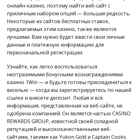
онлайн-казино, поэтому найти веб-сайт с
приличным набором опций — большая редкость.
Некоторые из сайтов бесплатных ставок,
предлагаемых этим казино, также являются
лучшими. Вам нужно будет ввести свои личные
данные и платежную информацию для
первоначальной регистрации.
Узнайте, как легко воспользоваться
неотразимыми бонусными вознаграждениями
казино 1Win — и будьте готовы присоединиться к
веселью — когда вы зарегистрируетесь по нашей
ссылке и внесете депозит. Любая и вся
информация, представленная на веб-сайте, не
одобрена компанией. Он является частью CASINO
REWARDS GROUP, известной своей солидной
репутацией и высококачественными веб-
сайтами, такими как Yukon Gold и Captain Cooks.