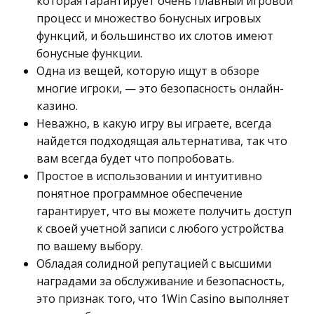
которая гарантирует очень плавный игровой
процесс и множество бонусных игровых
функций, и большинство их слотов имеют
бонусные функции.
Одна из вещей, которую ищут в обзоре
многие игроки, — это безопасность онлайн-
казино.
Неважно, в какую игру вы играете, всегда
найдется подходящая альтернатива, так что
вам всегда будет что попробовать.
Простое в использовании и интуитивно
понятное программное обеспечение
гарантирует, что вы можете получить доступ
к своей учетной записи с любого устройства
по вашему выбору.
Обладая солидной репутацией с высшими
наградами за обслуживание и безопасность,
это признак того, что 1Win Casino выполняет