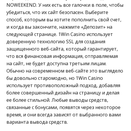
NOWEEKEND. У них есть все галочки в поле, чтобы
убедиться, что их сайт безопасен. Выберите
способ, которым вы хотите пополнить свой счет,
и когда вы закончите, нажмите «Депозит» на
следующей странице. 1Win Casino использует
доверенную технологию SSL для создания
защищенного веб-сайта, который гарантирует,
что вся финансовая информация, отправляемая
на сайт, не будет доступна третьим лицам.
Обычно на современном веб-сайте это выглядело
бы довольно старомодно, но 1Win Casino
использует противоположный подход, добавляя
более совершенный дизайн на страницу и делая
ее более стильной. Любые выводы средств,
связанные с бонусами, появятся через некоторое
время, и они всегда зависят от выбранного вами
варианта вывода средств.