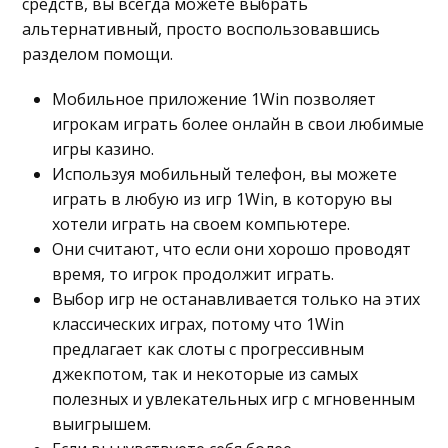
средств, вы всегда можете выбрать
альтернативный, просто воспользовавшись
разделом помощи.
Мобильное приложение 1Win позволяет
игрокам играть более онлайн в свои любимые
игры казино.
Используя мобильный телефон, вы можете
играть в любую из игр 1Win, в которую вы
хотели играть на своем компьютере.
Они считают, что если они хорошо проводят
время, то игрок продолжит играть.
Выбор игр не останавливается только на этих
классических играх, потому что 1Win
предлагает как слоты с прогрессивным
джекпотом, так и некоторые из самых
полезных и увлекательных игр с мгновенным
выигрышем.