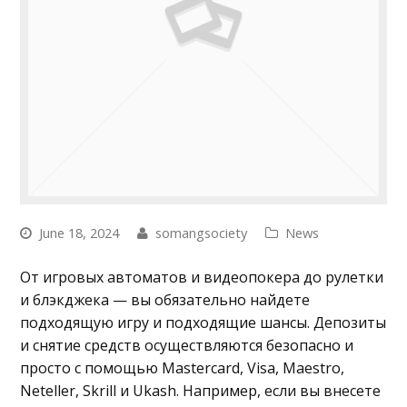
June 18, 2024
somangsociety
News
От игровых автоматов и видеопокера до рулетки
и блэкджека — вы обязательно найдете
подходящую игру и подходящие шансы. Депозиты
и снятие средств осуществляются безопасно и
просто с помощью Mastercard, Visa, Maestro,
Neteller, Skrill и Ukash. Например, если вы внесете