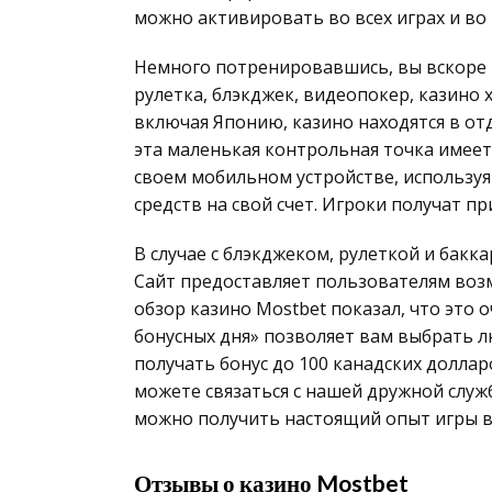
можно активировать во всех играх и во
Немного потренировавшись, вы вскоре н
рулетка, блэкджек, видеопокер, казино х
включая Японию, казино находятся в от
эта маленькая контрольная точка имеет
своем мобильном устройстве, используя
средств на свой счет. Игроки получат п
В случае с блэкджеком, рулеткой и бакк
Сайт предоставляет пользователям возм
обзор казино Mostbet показал, что это о
бонусных дня» позволяет вам выбрать л
получать бонус до 100 канадских доллар
можете связаться с нашей дружной служ
можно получить настоящий опыт игры в
Отзывы о казино Mostbet