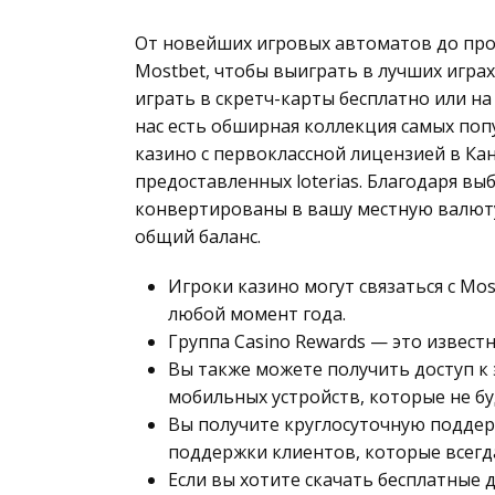
От новейших игровых автоматов до прог
Mostbet, чтобы выиграть в лучших играх
играть в скретч-карты бесплатно или на
нас есть обширная коллекция самых поп
казино с первоклассной лицензией в Кан
предоставленных loterias. Благодаря вы
конвертированы в вашу местную валют
общий баланс.
Игроки казино могут связаться с Mo
любой момент года.
Группа Casino Rewards — это извест
Вы также можете получить доступ к
мобильных устройств, которые не буд
Вы получите круглосуточную подде
поддержки клиентов, которые всегд
Если вы хотите скачать бесплатные 