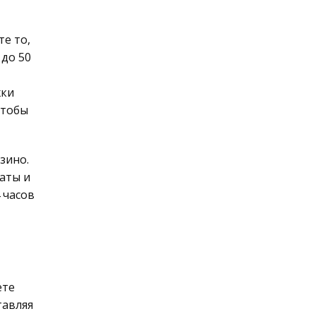
е то,
 до 50
жки
чтобы
зино.
маты и
 часов
ете
тавляя