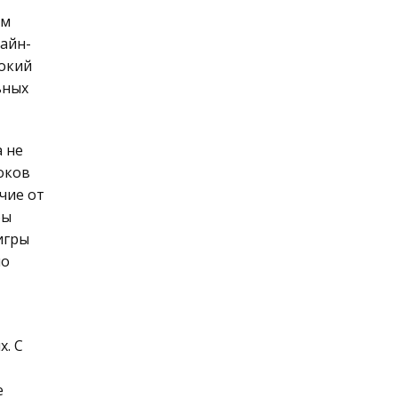
им
лайн-
рокий
ьных
а не
оков
чие от
бы
игры
но
х. С
е