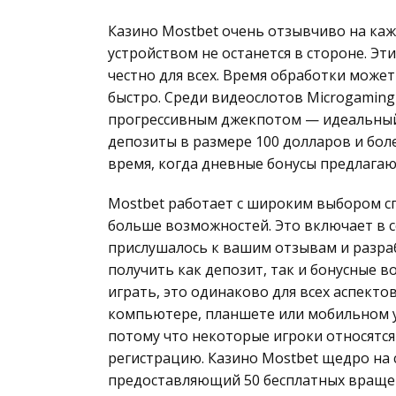
Казино Mostbet очень отзывчиво на каж
устройством не останется в стороне. Эти
честно для всех. Время обработки может
быстро. Среди видеослотов Microgaming 
прогрессивным джекпотом — идеальный 
депозиты в размере 100 долларов и бол
время, когда дневные бонусы предлагают
Mostbet работает с широким выбором с
больше возможностей. Это включает в се
прислушалось к вашим отзывам и разр
получить как депозит, так и бонусные в
играть, это одинаково для всех аспекто
компьютере, планшете или мобильном у
потому что некоторые игроки относятся
регистрацию. Казино Mostbet щедро на 
предоставляющий 50 бесплатных вращен