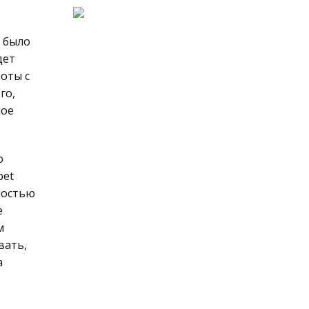
е было
дет
лоты с
го,
ное
о
bet
ностью
е
м
вать,
а