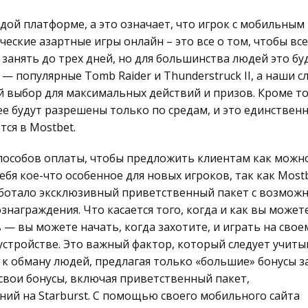
дой платформе, а это означает, что игрок с мобильным
ческие азартные игры онлайн – это все о том, чтобы вс
 занять до трех дней, но для большинства людей это бу
— популярные Tomb Raider и Thunderstruck II, а наши с
выбор для максимальных действий и призов. Кроме то
ее будут разрешены только по средам, и это единствен
ся в Mostbet.
пособов оплаты, чтобы предложить клиентам как можн
бя кое-что особенное для новых игроков, так как Most
аботало эксклюзивный приветственный пакет с возмож
ознаграждения. Что касается того, когда и как вы может
в — вы можете начать, когда захотите, и играть на свое
стройстве. Это важный фактор, который следует учиты
 к обману людей, предлагая только «большие» бонусы з
свои бонусы, включая приветственный пакет,
ий на Starburst. С помощью своего мобильного сайта