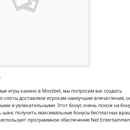
s
мые игры казино в Mostbet, мы попросим вас создать
о-слоты доставляли игрокам наилучшие впечатления, о
ыми и увлекательными. Этот бонус очень похож на бон
ть шанс получить максимальные бонусы бесплатных вр
 использует программное обеспечение Net Entertainmen