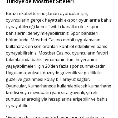
Türkiye’de Mostbet Siteleri
Biraz rekabetten hoşlanan oyuncular için,
oyuncuların gerçek hayattaki e-spor oyunlarına bahis
oynayabileceği kendi Twitch kanalları ile e-spor
bahislerini deneyimleyebilirsiniz. Spor bahisleri
bölümünde, Mostbet Casino mobil uygulamasını
kullanarak en son oranları kontrol edebilir ve bahis
oynayabilirsiniz. Mostbet Casino, oyuncuların favori
takımlarında bahis oynamanın tüm heyecanını
yaşayabilmeleri için 20’den fazla spor sunmaktadır.
Uygulama, yüksek düzeyde güvenlik ve gizlilik ile
güzel ve gezinmesi kolay bir arayüz sağlar.
Oyuncular, kumarhanede kullanılabilecek kumarhane
kredisi veya mevduatın yanı sıra güvenli, şifreli
sunucular aracılığıyla hesaplarına erişebilir ve bahis
oynayabilir.
Oyunları slot, masa ve kart oyunlarına dayalıdır ve