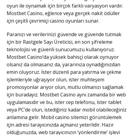
oyun ile oynamak için birçok farklı varyasyon vardır.
Mostbet Casino, eğlence veya gerçek nakit ödüller
için çeşitli çevrimiçi casino oyunları sunar.
Paranızı ve verilerinizi güvende ve güvende tutmak
için bir Rastgele Sayı Üreticisi, en son şifreleme
teknolojisi ve güvenli sunucumuzu kullanıyoruz.
Mostbet Casino’da yüksek bahisçi olarak oynuyor
olsanız da olmasanız da, yararınıza oynadığınızdan
emin oluyoruz. İster düzenli para yatırma ve çekme
işlemleriyle uğraşıyor olun, ister muhteşem
promosyonlar arıyor olun, mutlu olmanızı sağlamak
için buradayız. Mostbet Casino aynı zamanda bir web
uygulamasıdır ve bu, ister cep telefonu, ister tablet
veya PC’de olun, istediğiniz kadar mobil olabileceğiniz
anlamına gelir. Mobil casino sitemizi görüntülemek
için adresi tarayıcınızda açmanız yeterlidir. Hazır
olduğunuzda, web tarayıcınızın ‘yönlendirme’ işlevi