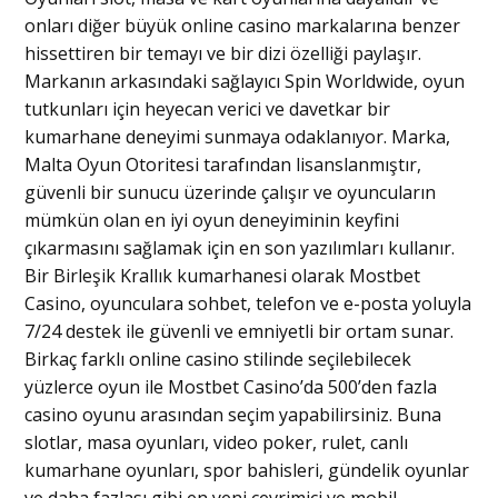
onları diğer büyük online casino markalarına benzer
hissettiren bir temayı ve bir dizi özelliği paylaşır.
Markanın arkasındaki sağlayıcı Spin Worldwide, oyun
tutkunları için heyecan verici ve davetkar bir
kumarhane deneyimi sunmaya odaklanıyor. Marka,
Malta Oyun Otoritesi tarafından lisanslanmıştır,
güvenli bir sunucu üzerinde çalışır ve oyuncuların
mümkün olan en iyi oyun deneyiminin keyfini
çıkarmasını sağlamak için en son yazılımları kullanır.
Bir Birleşik Krallık kumarhanesi olarak Mostbet
Casino, oyunculara sohbet, telefon ve e-posta yoluyla
7/24 destek ile güvenli ve emniyetli bir ortam sunar.
Birkaç farklı online casino stilinde seçilebilecek
yüzlerce oyun ile Mostbet Casino’da 500’den fazla
casino oyunu arasından seçim yapabilirsiniz. Buna
slotlar, masa oyunları, video poker, rulet, canlı
kumarhane oyunları, spor bahisleri, gündelik oyunlar