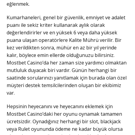
eğlenmek.
Kumarhaneleri, genel bir güvenlik, emniyet ve adalet
puanı ile sekiz kriter kullanarak aylık olarak
değerlendirirler ve en yüksek 6 veya daha yüksek
puana ulaşan operatörlere Kalite Mührü verilir. Bir
kez verildikten sonra, mühür en az bir yıl yerinde
kalır, böylece emin ellerde olduğunuzu bilirsiniz.
Mostbet Casino’da her zaman size yardımcı olmaktan
mutluluk duyacak biri vardır. Günün herhangi bir
saatinde sorularınızı yanıtlamak için burada olan özel
müşteri destek temsilcilerinden oluşan bir ekibimiz
var.
Hepsinin heyecanını ve heyecanını eklemek için
Mostbet Casino’daki her oyunu oynamak tamamen
ücretsizdir. Oynadığınız herhangi bir slot, blackjack
veya Rulet oyununda ödeme ne kadar büyük olursa