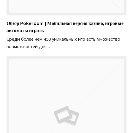
Обзор Pokerdom | Мобильная версия казино, игровые
автоматы играть
Среди более чем 450 уникальных игр есть множество
возможностей для…