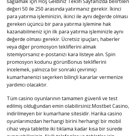
sağlamak için Hoş Geldiniz Teklifi Sayfanızda belirtilen
değeri 50 ile 250 arasında yatırmanız gerekir. İkinci
para yatırma işleminizin, ikinci ile aynı değerde olması
gereken üçüncü bir para yatırma işlemine hak
kazanabilmeniz için ilk para yatırma işleminizle aynı
değerde olması gerekir. Ücretsiz ipuçları, haberler
veya diğer promosyon tekliflerini almak
istemiyorsanız e-postanızı kara listeye alın. Spin
promosyon kodunu görünBonus tekliflerini
incelemek, yalnızca bir sonraki çevrimiçi
kumarhanenizi seçerken bilinçli kararlar vermenize
yardımcı olacaktır.
Tüm casino oyunlarının tamamen güvenli ve test
edilmiş olduğundan emin olabilirsiniz.Mostbet Casino,
indirilmeyen bir kumarhane sitesidir. Harika casino
oyunlarımızdan herhangi birini herhangi bir mobil
cihaz veya tablette iki tıklama kadar kısa bir sürede