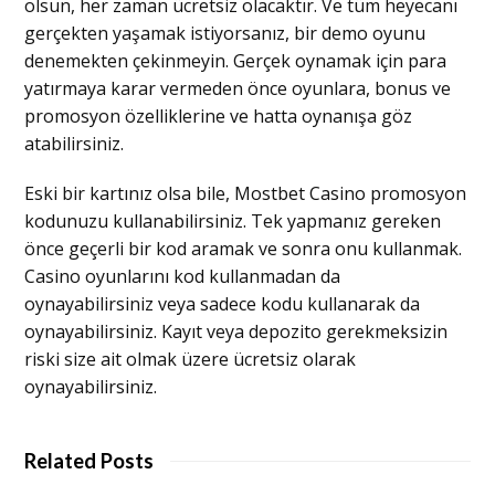
olsun, her zaman ücretsiz olacaktır. Ve tüm heyecanı
gerçekten yaşamak istiyorsanız, bir demo oyunu
denemekten çekinmeyin. Gerçek oynamak için para
yatırmaya karar vermeden önce oyunlara, bonus ve
promosyon özelliklerine ve hatta oynanışa göz
atabilirsiniz.
Eski bir kartınız olsa bile, Mostbet Casino promosyon
kodunuzu kullanabilirsiniz. Tek yapmanız gereken
önce geçerli bir kod aramak ve sonra onu kullanmak.
Casino oyunlarını kod kullanmadan da
oynayabilirsiniz veya sadece kodu kullanarak da
oynayabilirsiniz. Kayıt veya depozito gerekmeksizin
riski size ait olmak üzere ücretsiz olarak
oynayabilirsiniz.
Related Posts