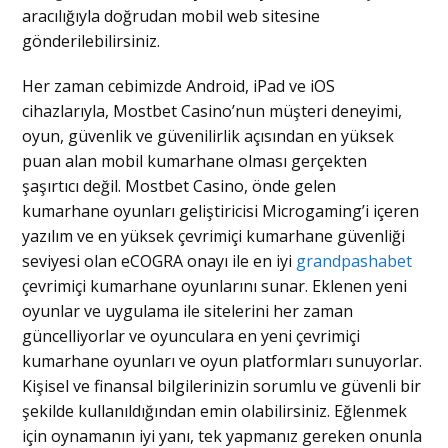
aracılığıyla doğrudan mobil web sitesine
gönderilebilirsiniz.
Her zaman cebimizde Android, iPad ve iOS
cihazlarıyla, Mostbet Casino’nun müşteri deneyimi,
oyun, güvenlik ve güvenilirlik açısından en yüksek
puan alan mobil kumarhane olması gerçekten
şaşırtıcı değil. Mostbet Casino, önde gelen
kumarhane oyunları geliştiricisi Microgaming’i içeren
yazılım ve en yüksek çevrimiçi kumarhane güvenliği
seviyesi olan eCOGRA onayı ile en iyi
grandpashabet
çevrimiçi kumarhane oyunlarını sunar. Eklenen yeni
oyunlar ve uygulama ile sitelerini her zaman
güncelliyorlar ve oyunculara en yeni çevrimiçi
kumarhane oyunları ve oyun platformları sunuyorlar.
Kişisel ve finansal bilgilerinizin sorumlu ve güvenli bir
şekilde kullanıldığından emin olabilirsiniz. Eğlenmek
için oynamanın iyi yanı, tek yapmanız gereken onunla