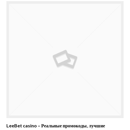
LeeBet casino – Реальные промокоды, лучшие