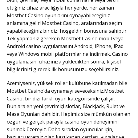
olun, çevrimiçi veya mobil kumarhane veya tercih
ettiğiniz cihaz aracılığıyla her yerde, her zaman
Mostbet Casino oyunlarını oynayabileceğiniz
anlamına gelir! Mostbet Casino, aralarından seçim
yapabileceğiniz bir dizi hoşgeldin bonusuna sahiptir.
Tek yapmanız gereken Mostbet Casino mobil veya
Android casino uygulamasını Android, iPhone, iPad
veya Windows mobil platformlarına indirmek. Casino
uygulamasını cihazınıza yükledikten sonra, kişisel
bilgilerinizi girerek ilk bonusunuzu seçebilirsiniz.
Acemiyseniz, yüksek roller kulübüne katılmadan bile
Mostbet Casino’da oynamayı seveceksiniz.Mostbet
Casino, bir dizi farklı oyun kategorisinde çalışır.
Bunlara en yeni çevrimiçi slotlar, Blackjack, Rulet ve
Masa Oyunları dahildir. Hepimiz size mümkün olan en
özgün ve gerçek parayla casino oyun deneyimini
sunmak üzereyiz. Daha sıradan oyuncular için,
bazıları ücretsiz olan kazı kazan kartları, yuvalar ve