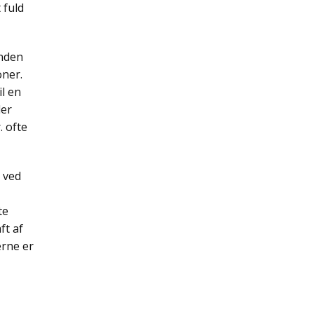
 fuld
inden
oner.
il en
ler
. ofte
 ved
te
ft af
rne er