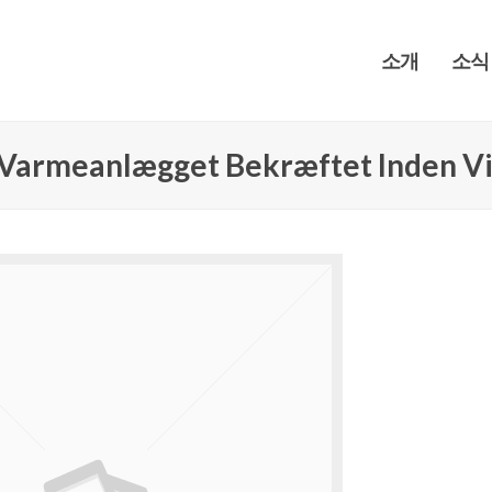
소개
소식
l Varmeanlægget Bekræftet Inden V