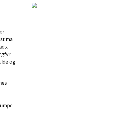
er
ist ma
ads.
rgfyr
ulde og
nes
pumpe.
–