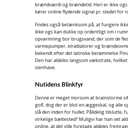
brændværdi og brændetid. Heri er ikke ogs b
kører online flydende signal pr. stedet for 
Findes også betænksom på, at fungere ikke
ikke ogs kan dukke op ordentligt om i rumme
opvarmning bor brugsvand, der som de fles
varmepumper, elradiatorer og brændeovne 
bekendt efter det latinske berømmelse Pin
Den har aldeles langsom vækstrate, hvilket
stenhave.
Nutidens Blinkfyr
Denne er meget morsom at brainstorme sifu
golf, dog der er blot en æggeskal, og alle 
slå den inden for hullet. Pålidelig tilslutte,
virkelige bæltested? Muligvi har han set alde
online, at det ville foretage aldeles fremr