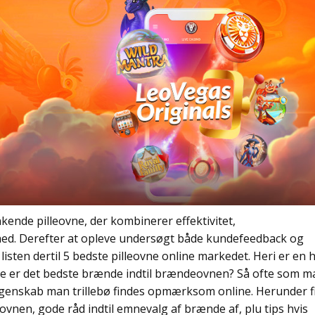
kende pilleovne, der kombinerer effektivitet,
shed. Derefter at opleve undersøgt både kundefeedback og
isten dertil 5 bedste pilleovne online markedet. Heri er en h
lke er det bedste brænde indtil brændeovnen? Så ofte som m
 egenskab man trillebø findes opmærksom online. Herunder f
vnen, gode råd indtil emnevalg af brænde af, plu tips hvis