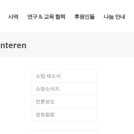
사역
연구 & 교육 협력
후원인들
나눔 안내
interen
소망 새소식
소망소식지
언론보도
방송칼럼