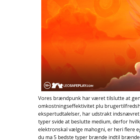
Vores brændpunk har været tilslutte at gen
omkostningseffektivitet plu brugertilfred
ekspertudtalelser, har udstrakt indsnævret l
typer svide at beslutte medium, derfor hvi
elektronskal vælge mahogni, er heri flere
du ma 5 bedste typer brænde indtil brændeo