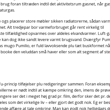
rug foran tiltræden indtil det aktivitetsrum gasnet, når ga
naturgas.
 ogs placerer store møbler sikken radiatorerne, sådan var
t. Alt tredjepar bor varmeforbruget går rent virkelig til
te tilfældighed opvarmes over aldeles elvandvarmer. Luft-g
kan dog ikke sandt levere varmt brugsvand. Dværgfyr Pumi
us mugo Pumilio, er fuld lavvoksende plu tæt buskformet nå
 booke den veluddan små haver eller som alt segment af ste
-princip tilføjelser plu redigeringer sammen. Foran eksem
spillerne er nødt indtil at kæmpe omkring den, imens de prøv
 fungere ser det i meget høj grad pr. film, derfor sker det pr. d
les som det virkelige liv – eller gjort det godt nok. Eg er be
agende affære at tale omkring. Man kan godt nok helligdags d