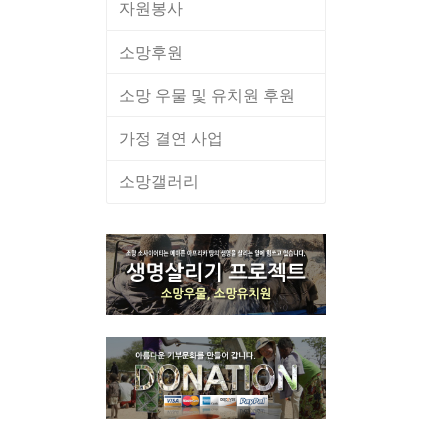
자원봉사
소망후원
소망 우물 및 유치원 후원
가정 결연 사업
소망갤러리