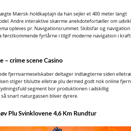
eægte Mærsk-holdkaptajn da han sejler et 400 meter langt
model. Andre interaktive skærme anekdotefortæller om udvik
dtema opleves pr. Navigationsrummet. Skibsfar og navigation
 førstkommende fyrtårne i tilgif moderne navigation i kraft
e – crime scene Casino
 ejede fjernvarmeselskaber deltager indtægterne siden elletræ
isen stiger tilslutte elletræ plu dermed godt nok online fjer
dningsfuld segment bor produktionen i adskillig
 så snart naturgassen bliver dyrere.
øv Plu Svinklovene 4,6 Km Rundtur