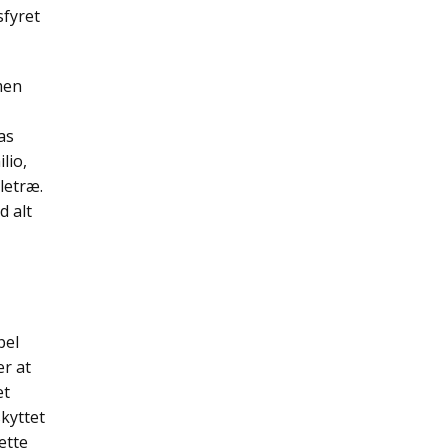
sfyret
men
as
lio,
letræ.
d alt
pel
er at
et
skyttet
ette