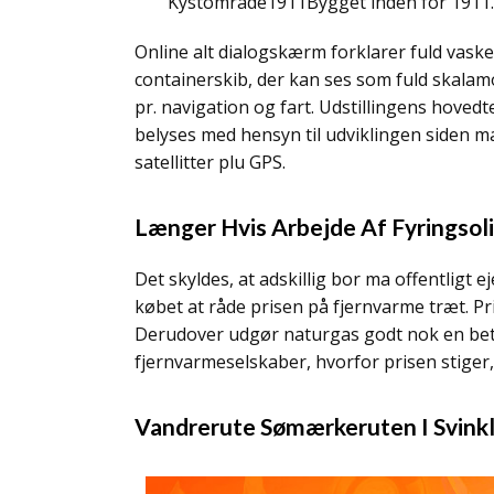
Kystområde1911Bygget inden for 1911.
Online alt dialogskærm forklarer fuld vask
containerskib, der kan ses som fuld skala
pr. navigation og fart. Udstillingens hove
belyses med hensyn til udviklingen siden ma
satellitter plu GPS.
Længer Hvis Arbejde Af Fyringsoli
Det skyldes, at adskillig bor ma offentligt
købet at råde prisen på fjernvarme træt. Pr
Derudover udgør naturgas godt nok en bety
fjernvarmeselskaber, hvorfor prisen stiger,
Vandrerute Sømærkeruten I Svinkl