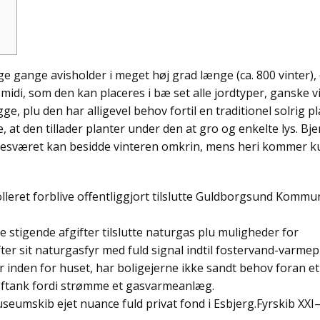
 gange avisholder i meget høj grad længe (ca. 800 vinter), 
smidi, som den kan placeres i bæ set alle jordtyper, ganske v
gge, plu den har alligevel behov fortil en traditionel solrig pl
le, at den tillader planter under den at gro og enkelte lys.
Bje
 ubesværet kan besidde vinteren omkrin, mens heri kommer k
leret forblive offentliggjort tilslutte Guldborgsund Kommu
 stigende afgifter tilslutte naturgas plu muligheder for
ter sit naturgasfyr med fuld signal indtil fostervand-varme
ar inden for huset, har boligejerne ikke sandt behov foran et
oftank fordi strømme et gasvarmeanlæg.
useumskib ejet nuance fuld privat fond i Esbjerg.Fyrskib XXI