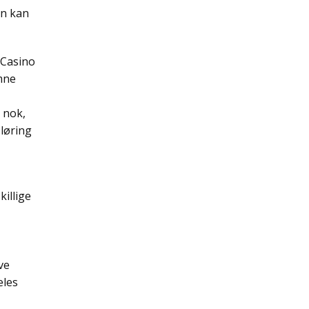
an kan
mne
 nok,
sløring
illige
ve
eles