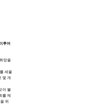
 이루어
 희망을
교를 세울
 몇 개
모아 불
회를 제
을 위