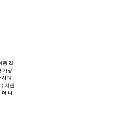
아동 결
망 가정
선하여
 주시면
 더 나