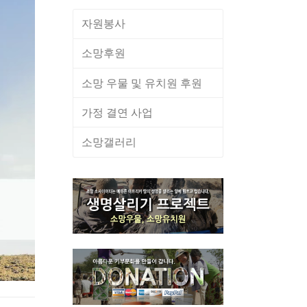
자원봉사
소망후원
소망 우물 및 유치원 후원
가정 결연 사업
소망갤러리