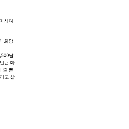
 마시며
의 희망
500달
 인근 마
 줄 뿐
리고 삶