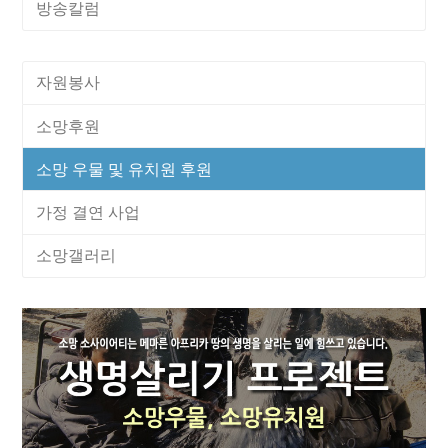
방송칼럼
자원봉사
소망후원
소망 우물 및 유치원 후원
가정 결연 사업
소망갤러리