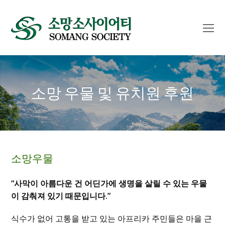
O
Mo
M
소망 우물 및 유치원 후원
소망우물
“사막이 아름다운 건 어딘가에 생명을 살릴 수 있는 우물
이 감춰져 있기 때문입니다.”
식수가 없어 고통을 받고 있는 아프리카 주민들은 마을 근