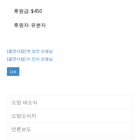
후원금: $450
후원자: 유분자
[결연사업] 박 성언 선생님
[결연사업] 이 인식 선생님
List
소망 새소식
소망소식지
언론보도