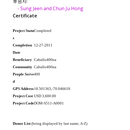
후원자:
- Sung Jeen and Chun Ju Hong
Certificate
Project Statu
Completed
s
Completion
12-27-2011
Date
Beneficiary
Caballo400na
Community
Caballo400na
People Serve
400
d
GPS Address
18.501363,-70.046618
Project Cost
USD 3,600.00
Project Code
DOM-S511-A0001
Donor List
(being displayed by last name; A-Z)