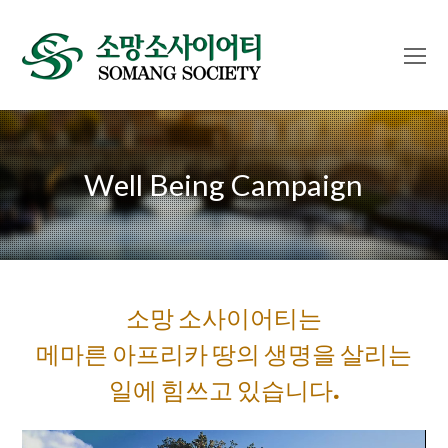
O
Mo
M
Well Being Campaign
소망 소사이어티는
메마른 아프리카 땅의 생명을 살리는
일에 힘쓰고 있습니다.