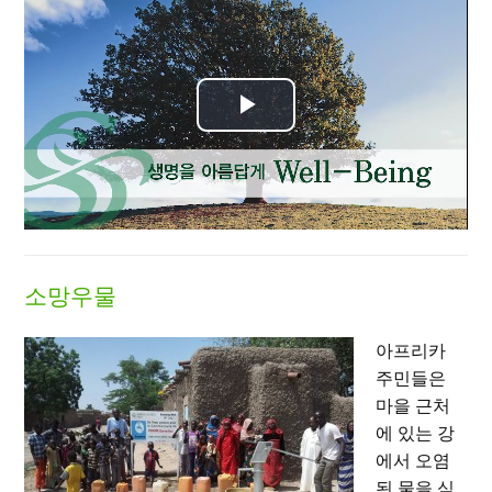
Play
Video
소망우물
아프리카
주민들은
마을 근처
에 있는 강
에서 오염
된 물을 식