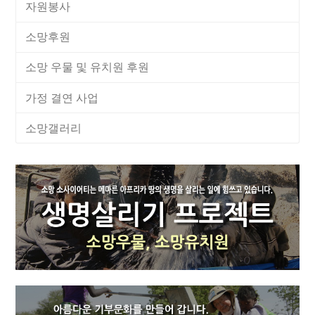
자원봉사
소망후원
소망 우물 및 유치원 후원
가정 결연 사업
소망갤러리