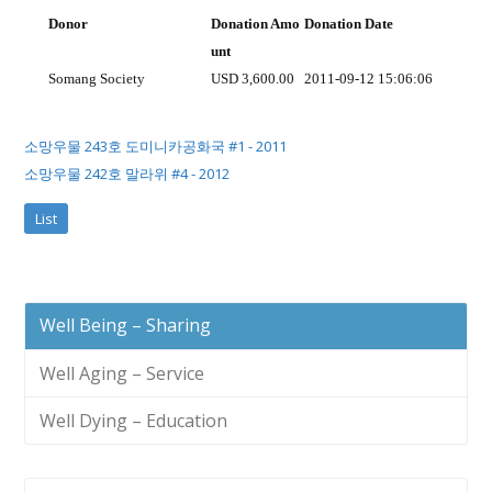
Donor
Donation Amo
Donation Date
unt
Somang Society
USD 3,600.00
2011-09-12 15:06:06
소망우물 243호 도미니카공화국 #1 - 2011
소망우물 242호 말라위 #4 - 2012
List
Well Being – Sharing
Well Aging – Service
Well Dying – Education