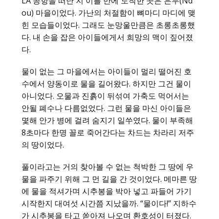
LA 공항을 떠난 지 이틀 만에 도착한 곳은 은두(Nd
ou) 마을이었다. 가난의 처절함이 뼈마디 마디에 맺
힌 모습들이었다. 그래도 눈망울만큼은 초롱초롱했
다. 내 손을 잡은 아이들에게서 희망의 맥이 짚어졌
다.
물이 없는 그 마을에서는 아이들이 멀리 떨어진 호
수에서 양동이로 물을 길어왔다. 하지만 그건 물이
아니었다. 오물과 진흙이 뒤섞여 가축도 먹어서는
안될 폐수나 다름없었다. 그런 물을 마신 아이들은
몇해 안가 병에 걸려 숨지기 일쑤였다. 물이 부족해
8초마다 한명 꼴로 죽어간다는 차드는 차라리 저주
의 땅이었다.
풀이라고는 거의 찾아볼 수 없는 척박한 그 땅에 우
물을 파주기 위해 그 먼 길을 간 것이었다. 메마른 땅
에 물을 적셔가며 시추봉을 박아 넣고 파들어 가기
시작한지 대여섯 시간쯤 지났을까. “물이다!” 지하수
가 시추봉을 타고 쏟아져 나오며 환호성이 터졌다.