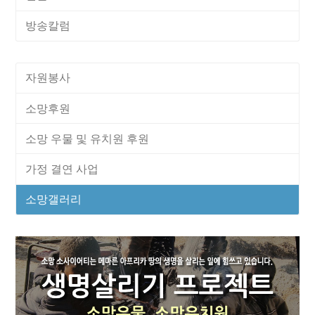
방송칼럼
자원봉사
소망후원
소망 우물 및 유치원 후원
가정 결연 사업
소망갤러리