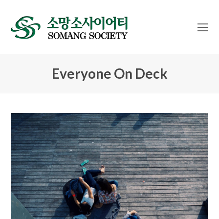
O
Mo
M
Everyone On Deck