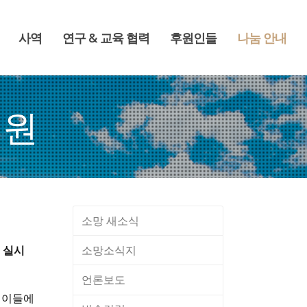
사역
연구 & 교육 협력
후원인들
나눔 안내
후원
소망 새소식
소망소식지
 실시
언론보도
린이들에