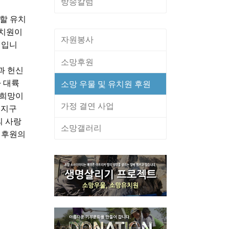
방송칼럼
 할 유치
유치원이
자원봉사
정입니
소망후원
과 헌신
 대륙
소망 우물 및 유치원 후원
 희망이
가정 결연 사업
 지구
 사랑
소망갤러리
 후원의