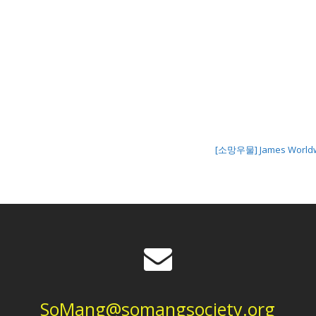
[소망우물] James Worldwi
SoMang@somangsociety.org