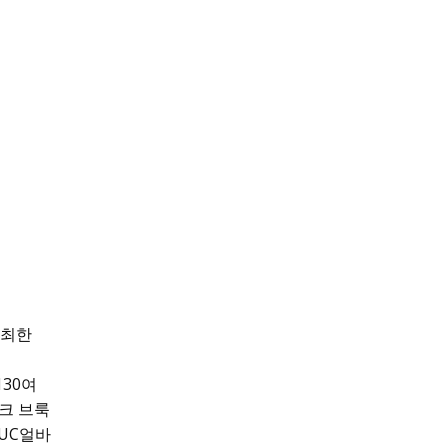
주최한
30여
크 브룩
UC얼바