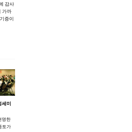
에 감사
에 가까
신기증이
정세미
현명한
풍토가