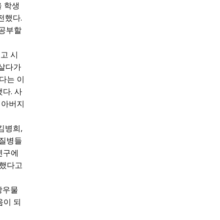
을 학생
전했다.
 공부할
고 시
 살다가
다는 이
다. 사
 아버지
김병희,
 질병들
연구에
심했다고
망우물
움이 되