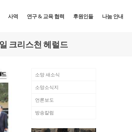
사역
연구 & 교육 협력
후원인들
나눔 안내
20일 크리스천 헤럴드
소망 새소식
소망소식지
언론보도
방송칼럼