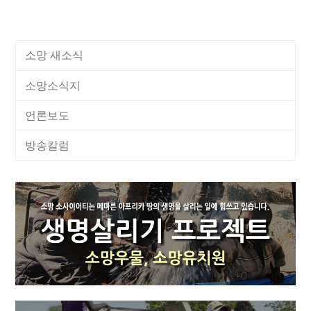
소망 새소식
소망소식지
언론보도
방송칼럼