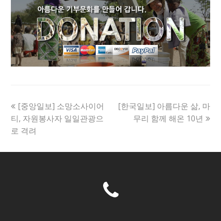
previous
next
[중앙일보] 소망소사이어
[한국일보] 아름다운 삶, 마
post:
post:
티, 자원봉사자 일일관광으
무리 함께 해온 10년
로 격려