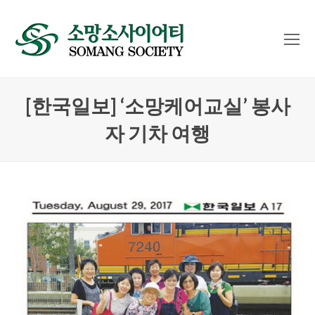
O
Mo
M
[한국일보] ‘소망케어교실’ 봉사
자 기차 여행