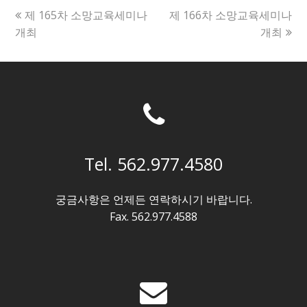
previous
next
제 165차 소망교육세미나
제 166차 소망교육세미나
post:
post:
개최
개최
Tel. 562.977.4580
궁금사항은 언제든 연락하시기 바랍니다.
Fax. 562.977.4588