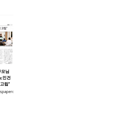
부모님
“노인건
 고립”
ewspaperdirect.com/epaper/viewer.aspx