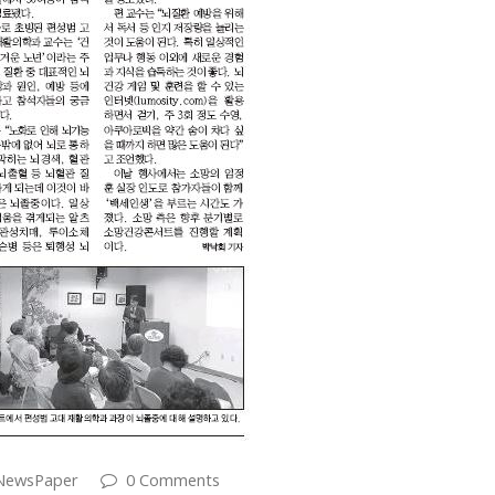
NewsPaper
0 Comments