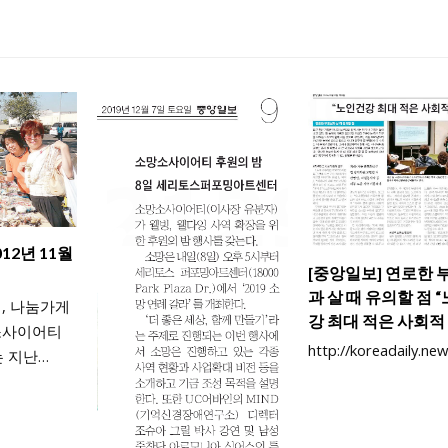
12년 11월
[중앙일보] 연로한 
과 살 때 유의할 점 
, 나눔가게
강 최대 적은 사회적
소사이어티
http://koreadaily.n
는 지난…