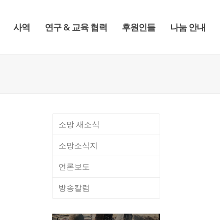
사역
연구 & 교육 협력
후원인들
나눔 안내
소망 새소식
소망소식지
언론보도
방송칼럼