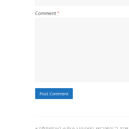
Comment
*
previous
[중앙일보] 소망소사이어티 샌디에이고 지부