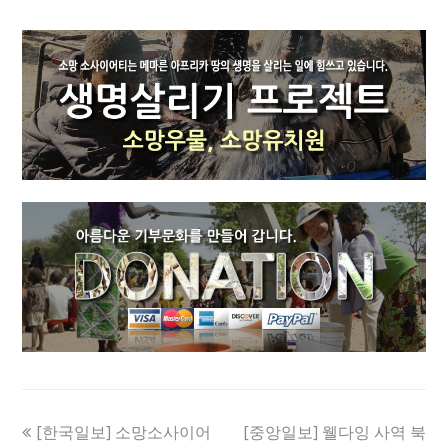
previous
next
[한국일보] 소망소사이어
[중앙일보] 웰다잉 사역 북