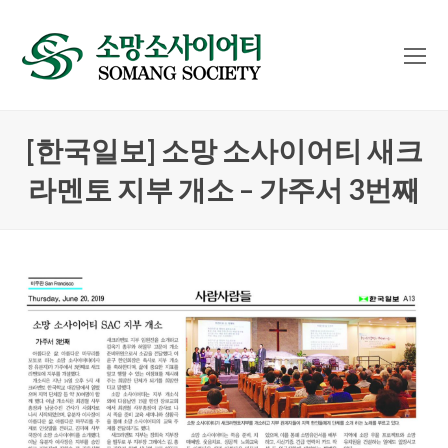
O
Mo
M
[한국일보] 소망 소사이어티 새크
라멘토 지부 개소 – 가주서 3번째