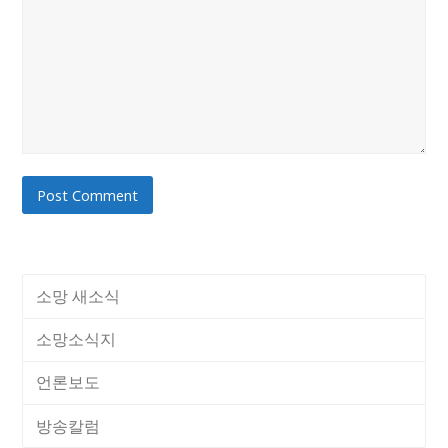
소망 새소식
소망소식지
언론보도
방송칼럼