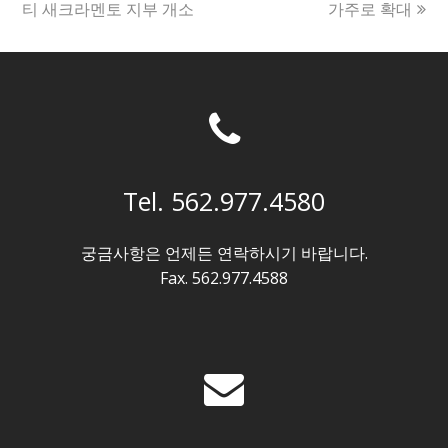
post:
post:
티 새크라멘토 지부 개소
가주로 확대
Tel. 562.977.4580
궁금사항은 언제든 연락하시기 바랍니다.
Fax. 562.977.4588