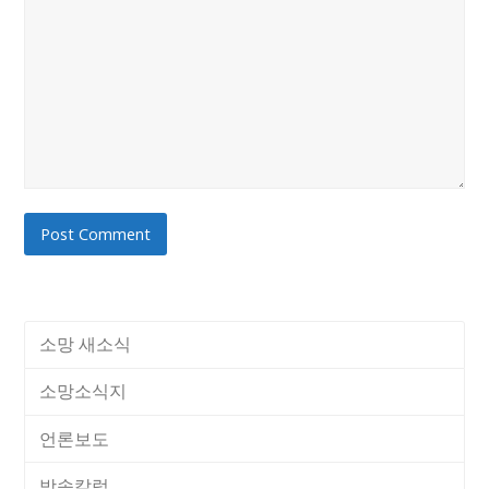
소망 새소식
소망소식지
언론보도
방송칼럼