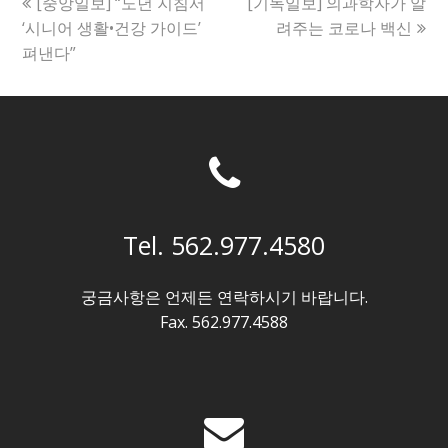
previous
next
[중앙일보] “노년 지침서
[기독일보] 의과학자가 알
post:
post:
‘시니어 생활•건강 가이드’
려주는 코로나 백신
펴낸다”
Tel. 562.977.4580
궁금사항은 언제든 연락하시기 바랍니다.
Fax. 562.977.4588