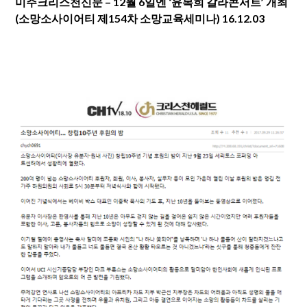
미주크리스천신문 – 12월 6일엔 ‘윤복희 갈라콘서트’ 개최
(소망소사이어티 제154차 소망교육세미나) 16.12.03