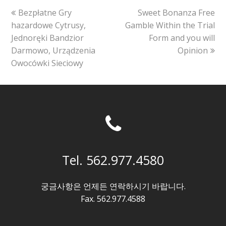
previous
next
Bezpłatne Gry
Sweet Bonanza Free
post:
post:
hazardowe Cytrusy,
Gamble Within the Trial
Jednoręki Bandzior
Form and you will
Darmowo, Urządzenia
Opinion
Owocówki Sieciowy
Tel. 562.977.4580
궁금사항은 언제든 연락하시기 바랍니다.
Fax. 562.977.4588