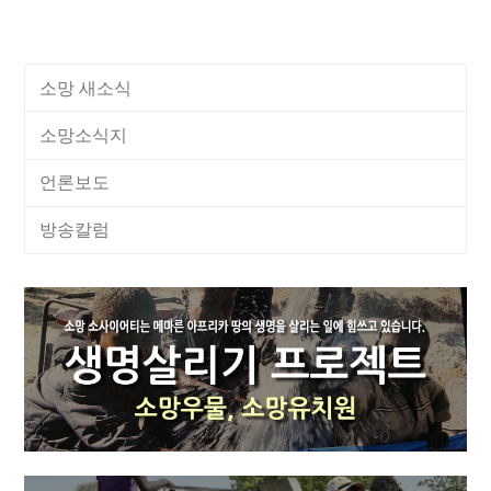
소망 새소식
소망소식지
언론보도
방송칼럼