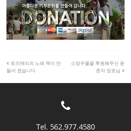
previous
next
로즈매리의 노래 책이 만
소망우물을 후원해주신 윤
post:
post:
들어 졌습니다
춘자 장로님
Tel. 562.977.4580