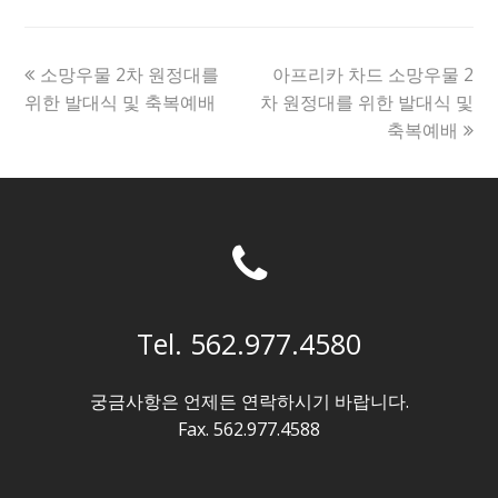
previous
next
소망우물 2차 원정대를
아프리카 차드 소망우물 2
post:
post:
위한 발대식 및 축복예배
차 원정대를 위한 발대식 및
축복예배
Tel. 562.977.4580
궁금사항은 언제든 연락하시기 바랍니다.
Fax. 562.977.4588